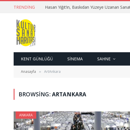
TRENDING
Hasan Yiğit’in, Baskıdan Yüzeye Uzanan Sana
KENT GÜNLÜĞÜ
SINEMA
SAHNE
Anasayfa
ArtAnkara
»
BROWSING:
ARTANKARA
ANKARA