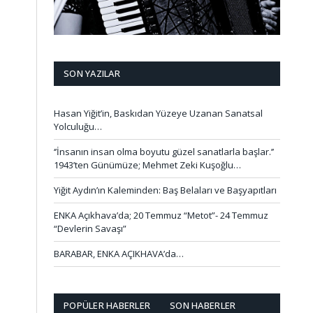
SON YAZILAR
Hasan Yiğit’in, Baskıdan Yüzeye Uzanan Sanatsal
Yolculuğu…
‘’İnsanın insan olma boyutu güzel sanatlarla başlar.’’
1943’ten Günümüze; Mehmet Zeki Kuşoğlu…
Yiğit Aydın’ın Kaleminden: Baş Belaları ve Başyapıtları
ENKA Açıkhava’da; 20 Temmuz “Metot”- 24 Temmuz
“Devlerin Savaşı”
BARABAR, ENKA AÇIKHAVA’da…
POPÜLER HABERLER
SON HABERLER