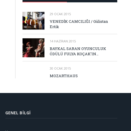
29 OCAK 2015
VENEDİK CAMCILIĞI / Gülistan
Ertik
14 HAZIRAN 2015
BAYKAL SARAN OYUNCULUK
ÖDÜLÜ FULYA KOÇAK’IN…
30 OCAK 2015
MOZARTHAUS
GENEL BILGI