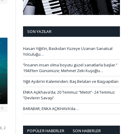
SON YAZILAR
Hasan Yiğit’in, Baskıdan Yüzeye Uzanan Sanatsal
Yolculuğu…
‘’İnsanın insan olma boyutu güzel sanatlarla başlar.’’
1943’ten Günümüze; Mehmet Zeki Kuşoğlu…
Yiğit Aydın’ın Kaleminden: Baş Belaları ve Başyapıtları
ENKA Açıkhava’da; 20 Temmuz “Metot”- 24 Temmuz
“Devlerin Savaşı”
0
BARABAR, ENKA AÇIKHAVA’da…
, 2
POPÜLER HABERLER
SON HABERLER