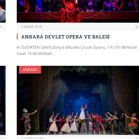
0
5 NISAN 2018
ANKARA DEVLET OPERA VE BALESİ
H. ÖZÖRTEN Sihirli Dünya (Müzikli Çocuk Oyunu, 1 P.) 01-08 Nisan
Saat: 13.00 04 Mart…
ANKARA
0
6 ŞUBAT 2018