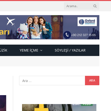
ÜZIK
YEME İÇME
SÖYLEŞI / YAZILAR
Video
oynatıcı