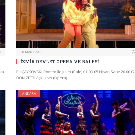
0
28 MART 2019
İZMİR DEVLET OPERA VE BALESİ
a)
P.İ.ÇAYKOVSKİ Romeo Ile Juliet (Bale) 01-03-05 Nisan Saat: 20.00 G.
DONIZETTI Aşk İksiri (Opera)…
ANKARA