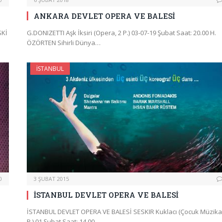
ANKARA DEVLET OPERA VE BALESİ
SKİ
G.DONIZETTI Aşk İksiri (Opera, 2 P.) 03-07-19 Şubat Saat: 20.00 H.
ÖZÖRTEN Sihirli Dünya…
İSTANBUL
0
3 ŞUBAT 2015
İSTANBUL DEVLET OPERA VE BALESİ
:
İSTANBUL DEVLET OPERA VE BALESİ SESKIR Kuklacı (Çocuk Müzikali
P.) 01 Şubat Saat: 14.00…