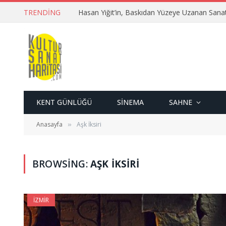
TRENDING
Hasan Yiğit’in, Baskıdan Yüzeye Uzanan Sana
KENT GÜNLÜĞÜ
SINEMA
SAHNE
Anasayfa
Aşk İksiri
»
BROWSING:
AŞK İKSIRI
İZMIR