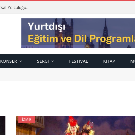
tsal Yolculuğu…
KONSER
SERGI
FESTIVAL
KITAP
M
İZMIR