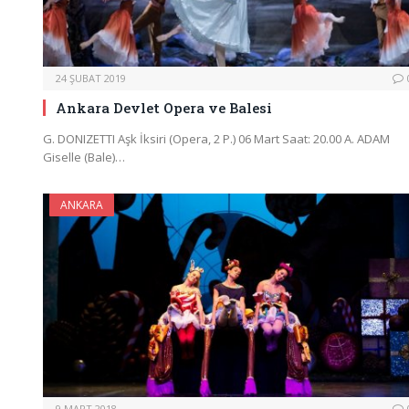
24 ŞUBAT 2019
Ankara Devlet Opera ve Balesi
G. DONIZETTI Aşk İksiri (Opera, 2 P.) 06 Mart Saat: 20.00 A. ADAM
Giselle (Bale)…
ANKARA
9 MART 2018