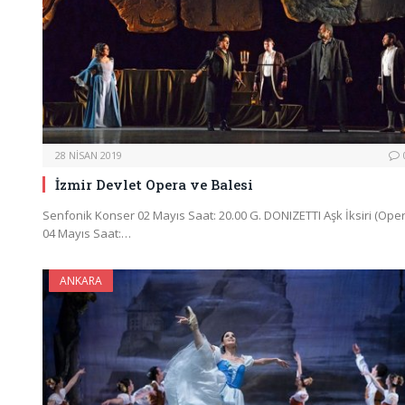
28 NISAN 2019
İzmir Devlet Opera ve Balesi
Senfonik Konser 02 Mayıs Saat: 20.00 G. DONIZETTI Aşk İksiri (Oper
04 Mayıs Saat:…
ANKARA