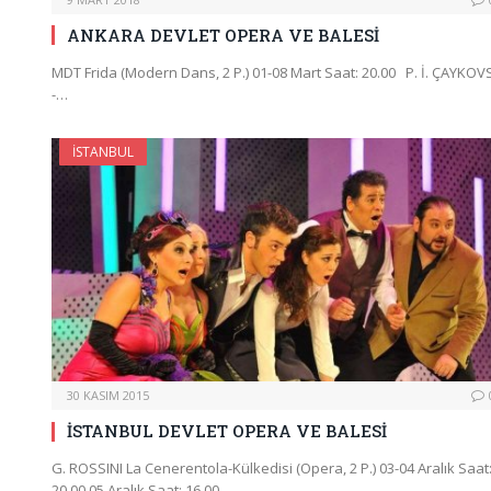
ANKARA DEVLET OPERA VE BALESİ
MDT Frida (Modern Dans, 2 P.) 01-08 Mart Saat: 20.00 P. İ. ÇAYKOV
-…
İSTANBUL
30 KASIM 2015
İSTANBUL DEVLET OPERA VE BALESİ
G. ROSSINI La Cenerentola-Külkedisi (Opera, 2 P.) 03-04 Aralık Saat
20.00 05 Aralık Saat: 16.00…