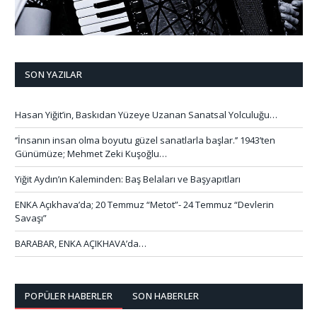
SON YAZILAR
Hasan Yiğit’in, Baskıdan Yüzeye Uzanan Sanatsal Yolculuğu…
‘’İnsanın insan olma boyutu güzel sanatlarla başlar.’’ 1943’ten
Günümüze; Mehmet Zeki Kuşoğlu…
Yiğit Aydın’ın Kaleminden: Baş Belaları ve Başyapıtları
ENKA Açıkhava’da; 20 Temmuz “Metot”- 24 Temmuz “Devlerin
Savaşı”
BARABAR, ENKA AÇIKHAVA’da…
POPÜLER HABERLER
SON HABERLER