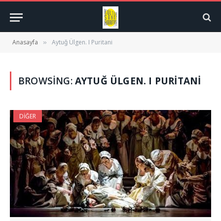
Anasayfa
Aytuğ Ülgen. I Puritani
»
BROWSING:
AYTUĞ ÜLGEN. I PURITANI
DIĞER