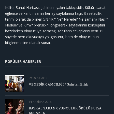
Kültür Sanat Haritası, şehirlerin yakın takipçisidir. Kültür, sanat,
eğlence ve kent insanını her ay sayfalarına taşır. Gazetecilik
terimi olarak da bilinen 5N 1K""Ne? Nerede? Ne zaman? Nasıl?
Neden? ve Kim?" prensibini öngörerek sayfalarının konseptini
hazırlarken okuyucuya soracağı soruların cevaplarını verir. Bu
sayede hem okuyucuya yol gösterir, hem de okuyucunun
bilgilenmesine olanak sunar.
POPÜLER HABERLER
29 OCAK 2015
VENEDİK CAMCILIĞI / Gülistan Ertik
14 HAZIRAN 2015
BAYKAL SARAN OYUNCULUK ÖDÜLÜ FULYA
KOÇAK’IN…