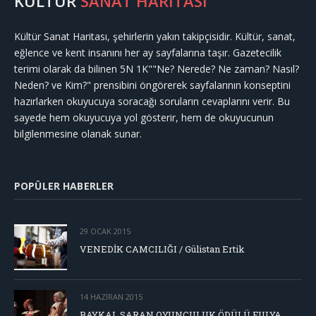
KÜLTÜR
SANAT HARİTASI
Kültür Sanat Haritası, şehirlerin yakın takipçisidir. Kültür, sanat,
eğlence ve kent insanını her ay sayfalarına taşır. Gazetecilik
terimi olarak da bilinen 5N 1K""Ne? Nerede? Ne zaman? Nasıl?
Neden? ve Kim?" prensibini öngörerek sayfalarının konseptini
hazırlarken okuyucuya soracağı soruların cevaplarını verir. Bu
sayede hem okuyucuya yol gösterir, hem de okuyucunun
bilgilenmesine olanak sunar.
POPÜLER HABERLER
29 OCAK 2015
VENEDİK CAMCILIĞI / Gülistan Ertik
14 HAZIRAN 2015
BAYKAL SARAN OYUNCULUK ÖDÜLÜ FULYA