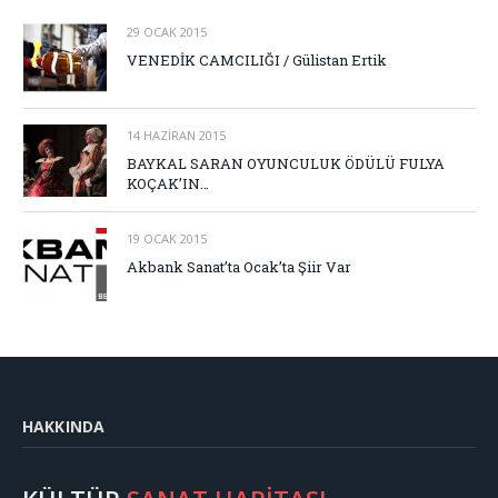
29 OCAK 2015
VENEDİK CAMCILIĞI / Gülistan Ertik
14 HAZIRAN 2015
BAYKAL SARAN OYUNCULUK ÖDÜLÜ FULYA
KOÇAK’IN…
19 OCAK 2015
Akbank Sanat’ta Ocak’ta Şiir Var
HAKKINDA