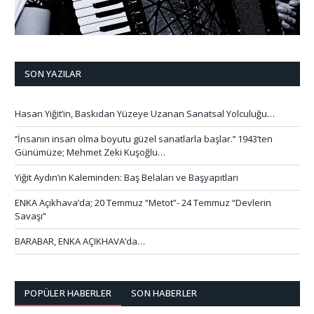
SON YAZILAR
Hasan Yiğit’in, Baskıdan Yüzeye Uzanan Sanatsal Yolculuğu…
‘’İnsanın insan olma boyutu güzel sanatlarla başlar.’’ 1943’ten
Günümüze; Mehmet Zeki Kuşoğlu…
Yiğit Aydın’ın Kaleminden: Baş Belaları ve Başyapıtları
ENKA Açıkhava’da; 20 Temmuz “Metot”- 24 Temmuz “Devlerin
Savaşı”
BARABAR, ENKA AÇIKHAVA’da…
POPÜLER HABERLER
SON HABERLER