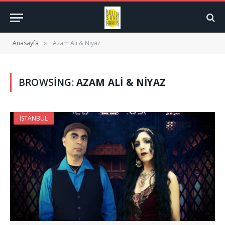
Anasayfa
Azam Ali & Niyaz
»
BROWSING:
AZAM ALI & NIYAZ
İSTANBUL