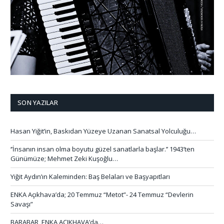
SON YAZILAR
Hasan Yiğit’in, Baskıdan Yüzeye Uzanan Sanatsal Yolculuğu…
‘’İnsanın insan olma boyutu güzel sanatlarla başlar.’’ 1943’ten
Günümüze; Mehmet Zeki Kuşoğlu…
Yiğit Aydın’ın Kaleminden: Baş Belaları ve Başyapıtları
ENKA Açıkhava’da; 20 Temmuz “Metot”- 24 Temmuz “Devlerin
Savaşı”
BARABAR, ENKA AÇIKHAVA’da…