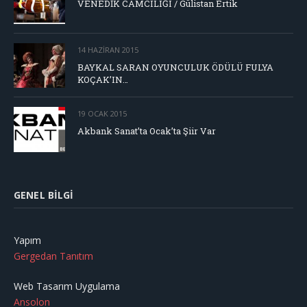
VENEDİK CAMCILIĞI / Gülistan Ertik
14 HAZIRAN 2015
BAYKAL SARAN OYUNCULUK ÖDÜLÜ FULYA
KOÇAK’IN…
19 OCAK 2015
Akbank Sanat’ta Ocak’ta Şiir Var
GENEL BILGI
Yapım
Gergedan Tanıtım
Web Tasarım Uygulama
Ansolon