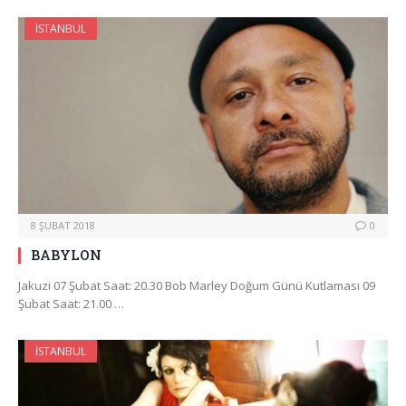
İSTANBUL
8 ŞUBAT 2018
0
BABYLON
Jakuzi 07 Şubat Saat: 20.30 Bob Marley Doğum Günü Kutlaması 09
Şubat Saat: 21.00 …
İSTANBUL