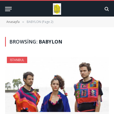
Anasayfa
BABYLON (Page 2)
»
BROWSING:
BABYLON
İSTANBUL