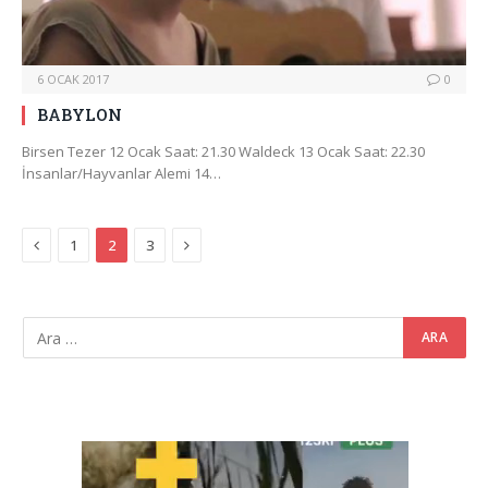
6 OCAK 2017
0
BABYLON
Birsen Tezer 12 Ocak Saat: 21.30 Waldeck 13 Ocak Saat: 22.30
İnsanlar/Hayvanlar Alemi 14…
Previous
Next
1
2
3
Video
oynatıcı