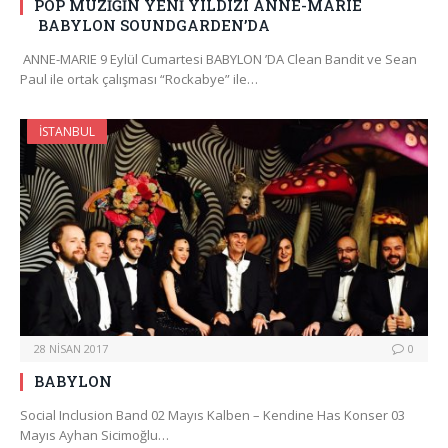
POP MÜZİĞİN YENİ YILDIZI ANNE-MARIE
BABYLON SOUNDGARDEN’DA
ANNE-MARIE 9 Eylül Cumartesi BABYLON ’DA Clean Bandit ve Sean
Paul ile ortak çalışması “Rockabye” ile…
İSTANBUL
28 NISAN 2017
0
BABYLON
Social Inclusion Band 02 Mayıs Kalben – Kendine Has Konser 03
Mayıs Ayhan Sicimoğlu…