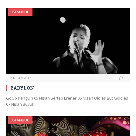
İSTANBUL
2 NISAN 2017
0
BABYLON
GoGo Penguin 05 Nisan Sertab Erener 06 Nisan Oldies But Goldies
07 Nisan Büyük…
İSTANBUL