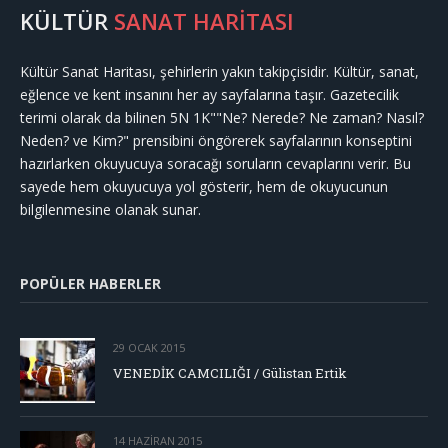
KÜLTÜR
SANAT HARİTASI
Kültür Sanat Haritası, şehirlerin yakın takipçisidir. Kültür, sanat,
eğlence ve kent insanını her ay sayfalarına taşır. Gazetecilik
terimi olarak da bilinen 5N 1K""Ne? Nerede? Ne zaman? Nasıl?
Neden? ve Kim?" prensibini öngörerek sayfalarının konseptini
hazırlarken okuyucuya soracağı soruların cevaplarını verir. Bu
sayede hem okuyucuya yol gösterir, hem de okuyucunun
bilgilenmesine olanak sunar.
POPÜLER HABERLER
29 OCAK 2015
VENEDİK CAMCILIĞI / Gülistan Ertik
14 HAZIRAN 2015