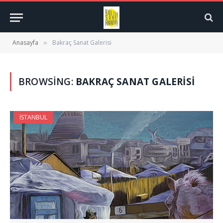
Anasayfa
Bakraç Sanat Galerisi
»
BROWSING:
BAKRAÇ SANAT GALERISI
İSTANBUL