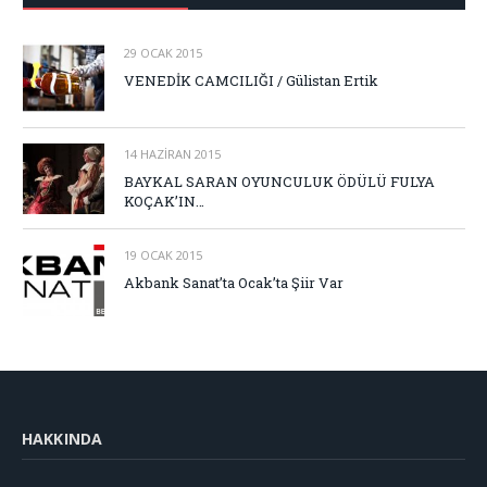
29 OCAK 2015
VENEDİK CAMCILIĞI / Gülistan Ertik
14 HAZIRAN 2015
BAYKAL SARAN OYUNCULUK ÖDÜLÜ FULYA
KOÇAK’IN…
19 OCAK 2015
Akbank Sanat’ta Ocak’ta Şiir Var
HAKKINDA