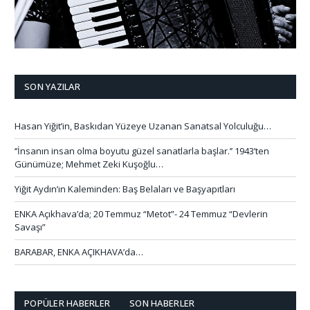
SON YAZILAR
Hasan Yiğit’in, Baskıdan Yüzeye Uzanan Sanatsal Yolculuğu…
‘’İnsanın insan olma boyutu güzel sanatlarla başlar.’’ 1943’ten
Günümüze; Mehmet Zeki Kuşoğlu…
Yiğit Aydın’ın Kaleminden: Baş Belaları ve Başyapıtları
ENKA Açıkhava’da; 20 Temmuz “Metot”- 24 Temmuz “Devlerin
Savaşı”
BARABAR, ENKA AÇIKHAVA’da…
POPÜLER HABERLER
SON HABERLER