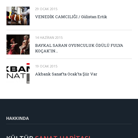
29 OCAK 2015
VENEDİK CAMCILIĞI / Gülistan Ertik
14 HAZIRAN 2015
BAYKAL SARAN OYUNCULUK ÖDÜLÜ FULYA
KOÇAK’IN…
19 OCAK 2015
Akbank Sanat’ta Ocak’ta Şiir Var
HAKKINDA