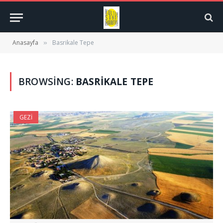
Anasayfa
Basrikale Tepe
»
BROWSING:
BASRIKALE TEPE
GEZI