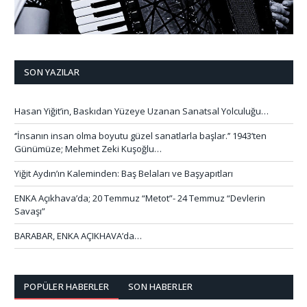
SON YAZILAR
Hasan Yiğit’in, Baskıdan Yüzeye Uzanan Sanatsal Yolculuğu…
‘’İnsanın insan olma boyutu güzel sanatlarla başlar.’’ 1943’ten
Günümüze; Mehmet Zeki Kuşoğlu…
Yiğit Aydın’ın Kaleminden: Baş Belaları ve Başyapıtları
ENKA Açıkhava’da; 20 Temmuz “Metot”- 24 Temmuz “Devlerin
Savaşı”
BARABAR, ENKA AÇIKHAVA’da…
POPÜLER HABERLER
SON HABERLER