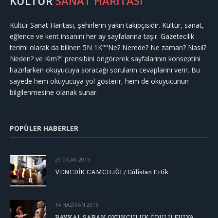
KÜLTÜR
SANAT HARİTASI
Kültür Sanat Haritası, şehirlerin yakın takipçisidir. Kültür, sanat,
eğlence ve kent insanını her ay sayfalarına taşır. Gazetecilik
terimi olarak da bilinen 5N 1K""Ne? Nerede? Ne zaman? Nasıl?
Neden? ve Kim?" prensibini öngörerek sayfalarının konseptini
hazırlarken okuyucuya soracağı soruların cevaplarını verir. Bu
sayede hem okuyucuya yol gösterir, hem de okuyucunun
bilgilenmesine olanak sunar.
POPÜLER HABERLER
29 OCAK 2015
VENEDİK CAMCILIĞI / Gülistan Ertik
14 HAZIRAN 2015
BAYKAL SARAN OYUNCULUK ÖDÜLÜ FULYA