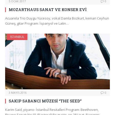
5 OCAK 2017
0
MOZARTHAUS SANAT VE KONSER EVİ
Acuarela Trio Duygu Yücesoy, vokal Damla Bozkurt, keman Ceyhun
Güneş, gitar Program: İspanyol ve Latin…
İSTANBUL
3 MAYIS 2016
0
SAKIP SABANCI MÜZESİ “THE SEED”
Karim Said, piyano- İstanbul Resitalleri Program: Beethoven,
Piyano Sonatı No:15 (Pastoral) Re majör, op.28 Liszt, Paganini…