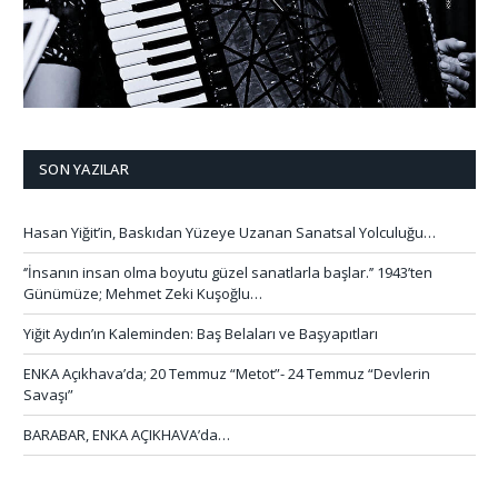
SON YAZILAR
Hasan Yiğit’in, Baskıdan Yüzeye Uzanan Sanatsal Yolculuğu…
‘’İnsanın insan olma boyutu güzel sanatlarla başlar.’’ 1943’ten
Günümüze; Mehmet Zeki Kuşoğlu…
Yiğit Aydın’ın Kaleminden: Baş Belaları ve Başyapıtları
ENKA Açıkhava’da; 20 Temmuz “Metot”- 24 Temmuz “Devlerin
Savaşı”
BARABAR, ENKA AÇIKHAVA’da…