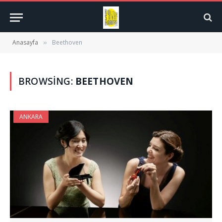
Anasayfa
Beethoven
»
BROWSING:
BEETHOVEN
ANKARA