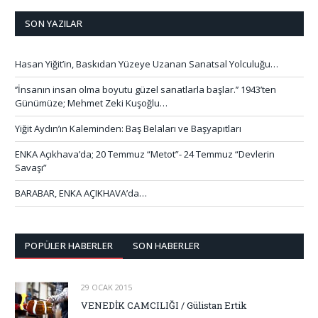
SON YAZILAR
Hasan Yiğit’in, Baskıdan Yüzeye Uzanan Sanatsal Yolculuğu…
‘’İnsanın insan olma boyutu güzel sanatlarla başlar.’’ 1943’ten
Günümüze; Mehmet Zeki Kuşoğlu…
Yiğit Aydın’ın Kaleminden: Baş Belaları ve Başyapıtları
ENKA Açıkhava’da; 20 Temmuz “Metot”- 24 Temmuz “Devlerin
Savaşı”
BARABAR, ENKA AÇIKHAVA’da…
POPÜLER HABERLER
SON HABERLER
29 OCAK 2015
VENEDİK CAMCILIĞI / Gülistan Ertik