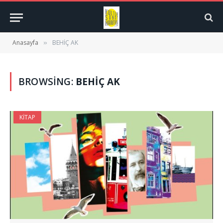
Anasayfa
BEHİÇ AK
»
BROWSING:
BEHİÇ AK
KITAP