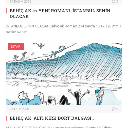
24 KASIM 2025
0
BEHİÇ AK’ın YENİ ROMANI; İSTANBUL SENİN
OLACAK
İSTANBUL SENİN OLACAK Behiç Ak Roman 214 sayfa 130 x 195 mm 1.
baskı: Kasım…
KITAP
24 EKIM 2020
0
BEHİÇ AK; ALTI KIRK DÖRT DALGASI…
ALTI KIRK DÖRT DALGASI Yazan ve resimleyen: Behiç Ak Editör: