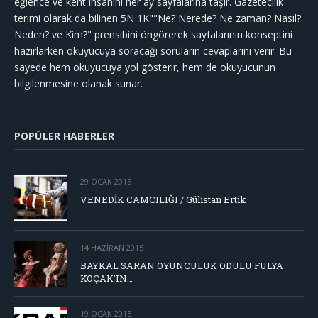
eğlence ve kent insanını her ay sayfalarına taşır. Gazetecilik
terimi olarak da bilinen 5N 1K""Ne? Nerede? Ne zaman? Nasıl?
Neden? ve Kim?" prensibini öngörerek sayfalarının konseptini
hazırlarken okuyucuya soracağı soruların cevaplarını verir. Bu
sayede hem okuyucuya yol gösterir, hem de okuyucunun
bilgilenmesine olanak sunar.
POPÜLER HABERLER
29 OCAK 2015
VENEDİK CAMCILIĞI / Gülistan Ertik
14 HAZIRAN 2015
BAYKAL SARAN OYUNCULUK ÖDÜLÜ FULYA
KOÇAK’IN…
19 OCAK 2015