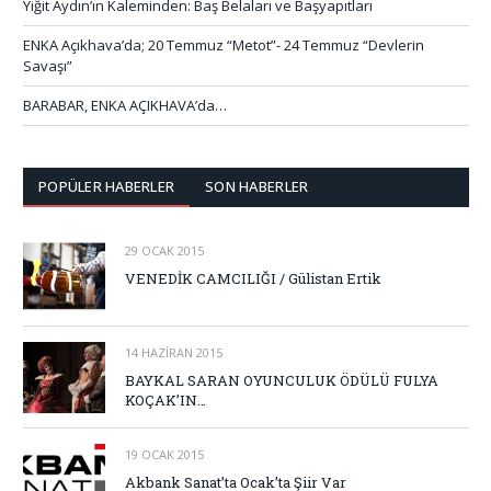
Yiğit Aydın’ın Kaleminden: Baş Belaları ve Başyapıtları
ENKA Açıkhava’da; 20 Temmuz “Metot”- 24 Temmuz “Devlerin
Savaşı”
BARABAR, ENKA AÇIKHAVA’da…
POPÜLER HABERLER
SON HABERLER
29 OCAK 2015
VENEDİK CAMCILIĞI / Gülistan Ertik
14 HAZIRAN 2015
BAYKAL SARAN OYUNCULUK ÖDÜLÜ FULYA
KOÇAK’IN…
19 OCAK 2015
Akbank Sanat’ta Ocak’ta Şiir Var