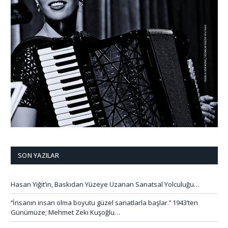
SON YAZILAR
Hasan Yiğit’in, Baskıdan Yüzeye Uzanan Sanatsal Yolculuğu…
‘’İnsanın insan olma boyutu güzel sanatlarla başlar.’’ 1943’ten
Günümüze; Mehmet Zeki Kuşoğlu…