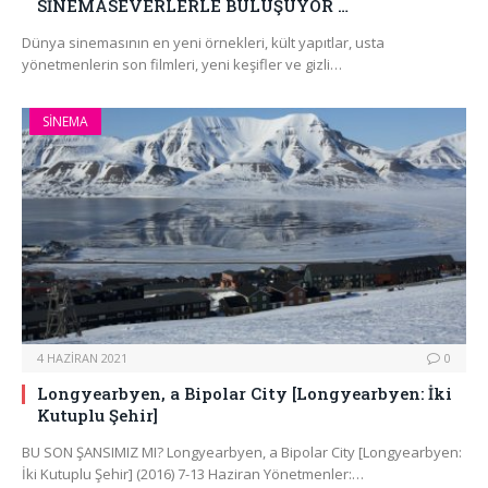
SİNEMASEVERLERLE BULUŞUYOR …
Dünya sinemasının en yeni örnekleri, kült yapıtlar, usta
yönetmenlerin son filmleri, yeni keşifler ve gizli…
SINEMA
4 HAZIRAN 2021
0
Longyearbyen, a Bipolar City [Longyearbyen: İki
Kutuplu Şehir]
BU SON ŞANSIMIZ MI? Longyearbyen, a Bipolar City [Longyearbyen:
İki Kutuplu Şehir] (2016) 7-13 Haziran Yönetmenler:…