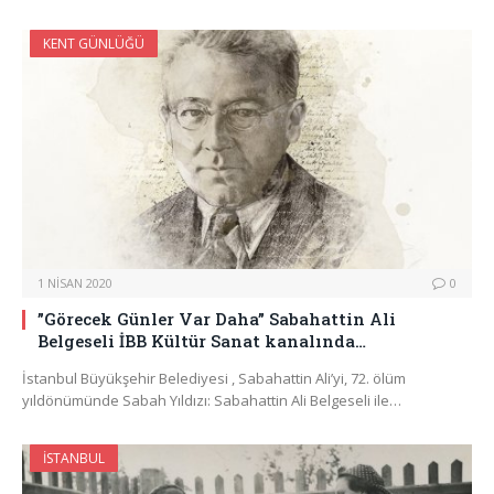
KENT GÜNLÜĞÜ
1 NISAN 2020
0
”Görecek Günler Var Daha” Sabahattin Ali
Belgeseli İBB Kültür Sanat kanalında…
İstanbul Büyükşehir Belediyesi , Sabahattin Ali’yi, 72. ölüm
yıldönümünde Sabah Yıldızı: Sabahattin Ali Belgeseli ile…
İSTANBUL