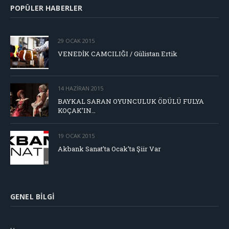
POPÜLER HABERLER
29 OCAK 2015
VENEDİK CAMCILIĞI / Gülistan Ertik
14 HAZIRAN 2015
BAYKAL SARAN OYUNCULUK ÖDÜLÜ FULYA
KOÇAK’IN…
19 OCAK 2015
Akbank Sanat’ta Ocak’ta Şiir Var
GENEL BILGI