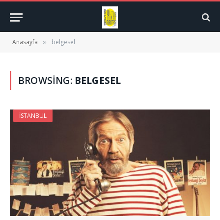
Anasayfa
belgesel
»
BROWSING:
BELGESEL
İSTANBUL