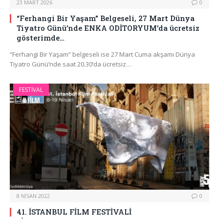
23 MART 2026
0
“Ferhangi Bir Yaşam” Belgeseli, 27 Mart Dünya
Tiyatro Günü’nde ENKA ODİTORYUM’da ücretsiz
gösterimde…
“Ferhangi Bir Yaşam” belgeseli ise 27 Mart Cuma akşamı Dünya
Tiyatro Günü’nde saat 20.30’da ücretsiz…
FESTIVAL
8 NISAN 2022
0
41. İSTANBUL FİLM FESTİVALİ