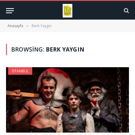
Anasayfa
Berk Yaygın
»
BROWSING:
BERK YAYGIN
İSTANBUL