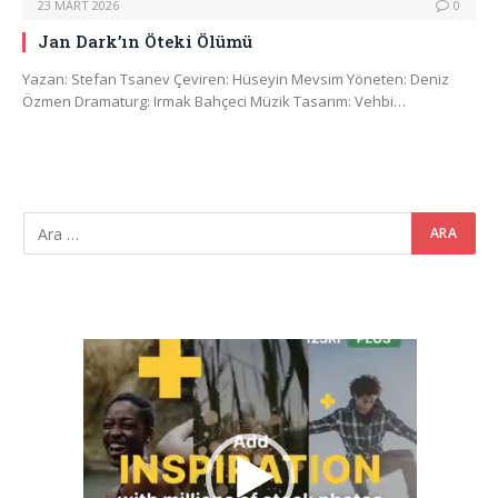
23 MART 2026
0
Jan Dark’ın Öteki Ölümü
Yazan: Stefan Tsanev Çeviren: Hüseyin Mevsim Yöneten: Deniz
Özmen Dramaturg: Irmak Bahçeci Müzik Tasarım: Vehbi…
Video
oynatıcı