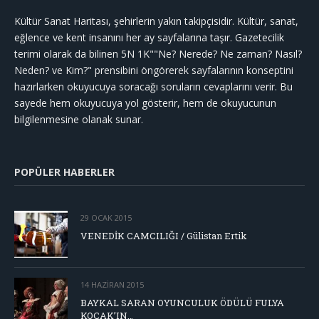
Kültür Sanat Haritası, şehirlerin yakın takipçisidir. Kültür, sanat,
eğlence ve kent insanını her ay sayfalarına taşır. Gazetecilik
terimi olarak da bilinen 5N 1K""Ne? Nerede? Ne zaman? Nasıl?
Neden? ve Kim?" prensibini öngörerek sayfalarının konseptini
hazırlarken okuyucuya soracağı soruların cevaplarını verir. Bu
sayede hem okuyucuya yol gösterir, hem de okuyucunun
bilgilenmesine olanak sunar.
POPÜLER HABERLER
29 OCAK 2015
VENEDİK CAMCILIĞI / Gülistan Ertik
14 HAZIRAN 2015
BAYKAL SARAN OYUNCULUK ÖDÜLÜ FULYA
KOÇAK’IN…