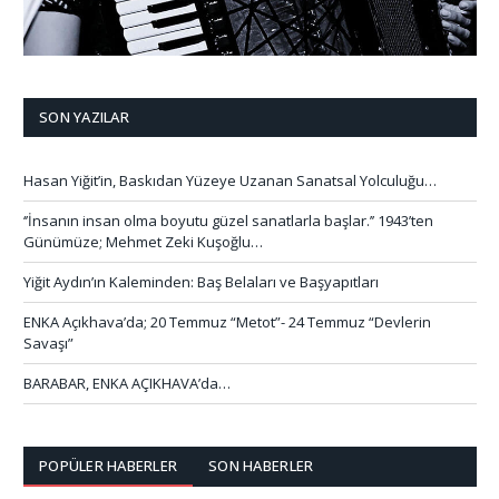
SON YAZILAR
Hasan Yiğit’in, Baskıdan Yüzeye Uzanan Sanatsal Yolculuğu…
‘’İnsanın insan olma boyutu güzel sanatlarla başlar.’’ 1943’ten
Günümüze; Mehmet Zeki Kuşoğlu…
Yiğit Aydın’ın Kaleminden: Baş Belaları ve Başyapıtları
ENKA Açıkhava’da; 20 Temmuz “Metot”- 24 Temmuz “Devlerin
Savaşı”
BARABAR, ENKA AÇIKHAVA’da…
POPÜLER HABERLER
SON HABERLER