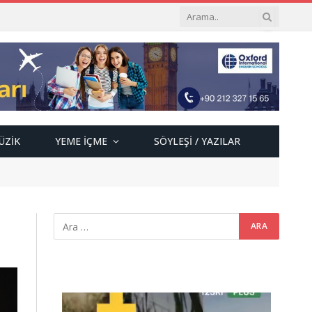
ÜZIK
YEME İÇME
SÖYLEŞI / YAZILAR
Video
oynatıcı