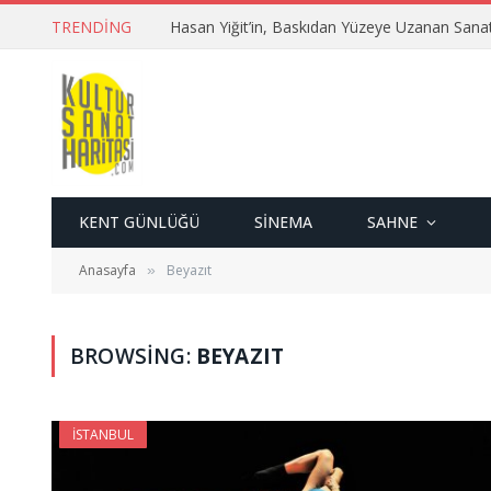
TRENDING
Hasan Yiğit’in, Baskıdan Yüzeye Uzanan Sana
KENT GÜNLÜĞÜ
SINEMA
SAHNE
Anasayfa
Beyazıt
»
BROWSING:
BEYAZIT
İSTANBUL