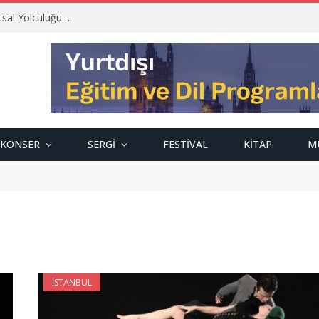
tsal Yolculuğu…
KONSER
SERGI
FESTIVAL
KITAP
M
İSTANBUL