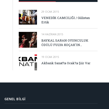
29 OCAK 2015
VENEDİK CAMCILIĞI / Gülistan
Ertik
14 HAZIRAN 2015
BAYKAL SARAN OYUNCULUK
ÖDÜLÜ FULYA KOÇAK’IN…
19 OCAK 2015
Akbank Sanat’ta Ocak’ta Şiir Var
GENEL BILGI