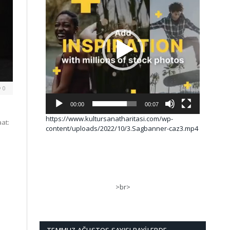
0
00:00
00:07
https://www.kultursanatharitasi.com/wp-
aat:
content/uploads/2022/10/3.Sagbanner-caz3.mp4
>br>