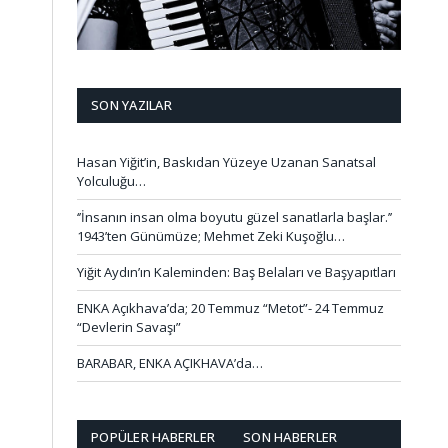
SON YAZILAR
Hasan Yiğit’in, Baskıdan Yüzeye Uzanan Sanatsal
Yolculuğu…
‘’İnsanın insan olma boyutu güzel sanatlarla başlar.’’
1943’ten Günümüze; Mehmet Zeki Kuşoğlu…
Yiğit Aydın’ın Kaleminden: Baş Belaları ve Başyapıtları
ENKA Açıkhava’da; 20 Temmuz “Metot”- 24 Temmuz
“Devlerin Savaşı”
BARABAR, ENKA AÇIKHAVA’da…
POPÜLER HABERLER
SON HABERLER