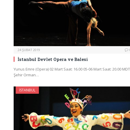
24 ŞUBAT 2019
İstanbul Devlet Opera ve Balesi
Yunus Emre (Opera) 02 Mart Saat: 16.00 05-06 Mart Saat: 20.00 MDT
Şehir Orman…
İSTANBUL