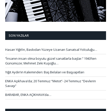
SON YAZILAR
Hasan Yiğit’in, Baskıdan Yüzeye Uzanan Sanatsal Yolculuğu…
‘’İnsanın insan olma boyutu güzel sanatlarla başlar.’’ 1943’ten
Günümüze; Mehmet Zeki Kuşoğlu…
Yiğit Aydın’ın Kaleminden: Baş Belaları ve Başyapıtları
ENKA Açıkhava’da; 20 Temmuz “Metot”- 24 Temmuz “Devlerin
Savaşı”
BARABAR, ENKA AÇIKHAVA’da…