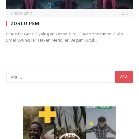
7 NISAN 2017
0
ZORLU PSM
Binde Bir Gece Diyalogları Yazan: Birol Güven Yönetmen: Galip
Erdal Oyuncular: Hakan Meriçliler, Begüm Kütük,…
Video
oynatıcı