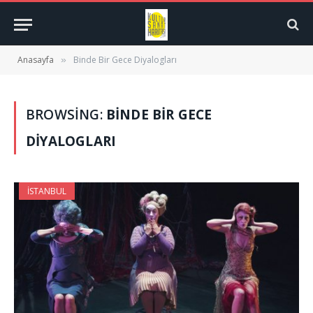
Anasayfa
Binde Bir Gece Diyalogları
»
BROWSING:
BINDE BIR GECE
DIYALOGLARI
İSTANBUL