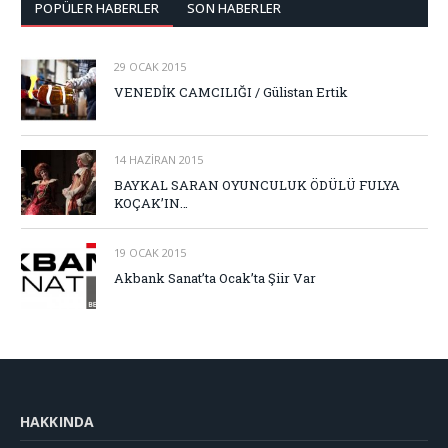
POPÜLER HABERLER
SON HABERLER
29 OCAK 2015
VENEDİK CAMCILIĞI / Gülistan Ertik
14 HAZIRAN 2015
BAYKAL SARAN OYUNCULUK ÖDÜLÜ FULYA
KOÇAK’IN…
19 OCAK 2015
Akbank Sanat’ta Ocak’ta Şiir Var
HAKKINDA