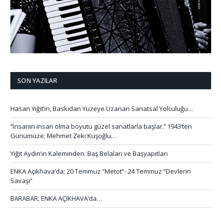
SON YAZILAR
Hasan Yiğit’in, Baskıdan Yüzeye Uzanan Sanatsal Yolculuğu…
‘’İnsanın insan olma boyutu güzel sanatlarla başlar.’’ 1943’ten
Günümüze; Mehmet Zeki Kuşoğlu…
Yiğit Aydın’ın Kaleminden: Baş Belaları ve Başyapıtları
ENKA Açıkhava’da; 20 Temmuz “Metot”- 24 Temmuz “Devlerin
Savaşı”
BARABAR, ENKA AÇIKHAVA’da…