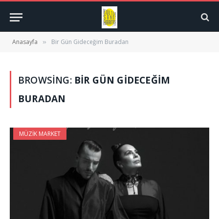
Anasayfa
Bir Gün Gideceğim Buradan
»
BROWSING:
BIR GÜN GIDECEĞIM
BURADAN
MÜZIK MARKET