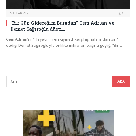
9 OCAK 2026
0
“Bir Gün Gideceğim Buradan” Cem Adrian ve
Demet Sağıroğlu düeti…
Cem Adrian’ın, “Hayatımın en kıymetli karşılaşmalarından biri”
dediği Demet Sağıroğlu’yla birlikte mikrofon başına geçtiği “Bir…
Video
oynatıcı