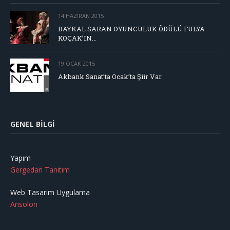
14 HAZIRAN 2015
BAYKAL SARAN OYUNCULUK ÖDÜLÜ FULYA
KOÇAK’IN…
19 OCAK 2015
Akbank Sanat’ta Ocak’ta Şiir Var
GENEL BILGI
Yapım
Gergedan Tanıtım
Web Tasarım Uygulama
Ansolon