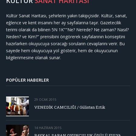
KÜLTÜR
SANAT HARİTASI
Kültür Sanat Haritası, şehirlerin yakın takipçisidir. Kültür, sanat,
eğlence ve kent insanını her ay sayfalarına taşır. Gazetecilik
terimi olarak da bilinen 5N 1K""Ne? Nerede? Ne zaman? Nasıl?
Neden? ve Kim?" prensibini öngörerek sayfalarının konseptini
hazırlarken okuyucuya soracağı soruların cevaplarını verir. Bu
sayede hem okuyucuya yol gösterir, hem de okuyucunun
bilgilenmesine olanak sunar.
POPÜLER HABERLER
29 OCAK 2015
VENEDİK CAMCILIĞI / Gülistan Ertik
14 HAZIRAN 2015
BAYKAL SARAN OYUNCULUK ÖDÜLÜ FULYA