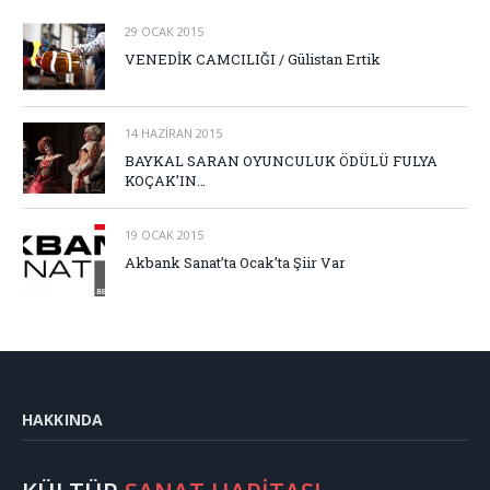
29 OCAK 2015
VENEDİK CAMCILIĞI / Gülistan Ertik
14 HAZIRAN 2015
BAYKAL SARAN OYUNCULUK ÖDÜLÜ FULYA
KOÇAK’IN…
19 OCAK 2015
Akbank Sanat’ta Ocak’ta Şiir Var
HAKKINDA