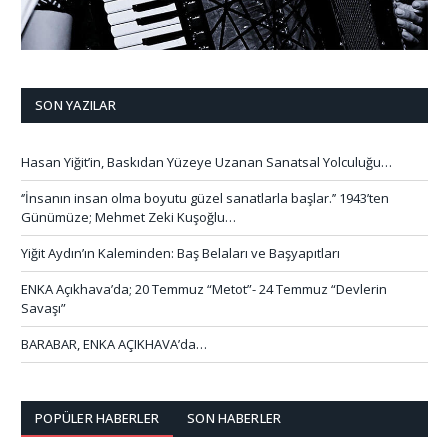
SON YAZILAR
Hasan Yiğit’in, Baskıdan Yüzeye Uzanan Sanatsal Yolculuğu…
‘’İnsanın insan olma boyutu güzel sanatlarla başlar.’’ 1943’ten
Günümüze; Mehmet Zeki Kuşoğlu…
Yiğit Aydın’ın Kaleminden: Baş Belaları ve Başyapıtları
ENKA Açıkhava’da; 20 Temmuz “Metot”- 24 Temmuz “Devlerin
Savaşı”
BARABAR, ENKA AÇIKHAVA’da…
POPÜLER HABERLER
SON HABERLER