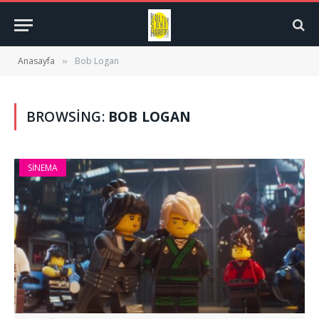
Anasayfa
Bob Logan
»
BROWSING:
BOB LOGAN
SINEMA