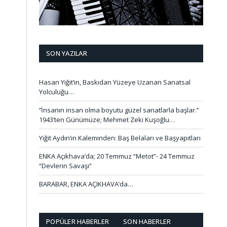
SON YAZILAR
Hasan Yiğit’in, Baskıdan Yüzeye Uzanan Sanatsal
Yolculuğu…
‘’İnsanın insan olma boyutu güzel sanatlarla başlar.’’
1943’ten Günümüze; Mehmet Zeki Kuşoğlu…
Yiğit Aydın’ın Kaleminden: Baş Belaları ve Başyapıtları
ENKA Açıkhava’da; 20 Temmuz “Metot”- 24 Temmuz
“Devlerin Savaşı”
BARABAR, ENKA AÇIKHAVA’da…
POPÜLER HABERLER
SON HABERLER