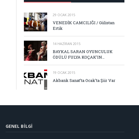
29 OCAK 2015
VENEDİK CAMCILIĞI / Gülistan
Ertik
14 HAZIRAN 2015
BAYKAL SARAN OYUNCULUK
ÖDÜLÜ FULYA KOÇAK’IN…
19 OCAK 2015
Akbank Sanat’ta Ocak’ta Şiir Var
GENEL BILGI