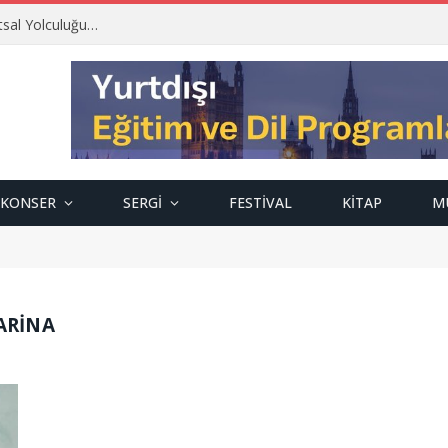
tsal Yolculuğu…
KONSER
SERGI
FESTIVAL
KITAP
M
ARİNA