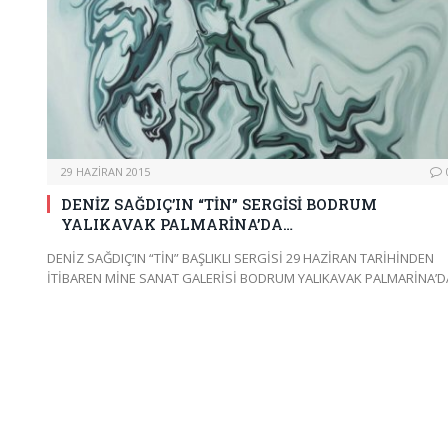
29 HAZIRAN 2015
DENİZ SAĞDIÇ’IN “TİN” SERGİSİ BODRUM
YALIKAVAK PALMARİNA’DA…
DENİZ SAĞDIÇ’IN “TİN” BAŞLIKLI SERGİSİ 29 HAZİRAN TARİHİNDEN
İTİBAREN MİNE SANAT GALERİSİ BODRUM YALIKAVAK PALMARİNA’