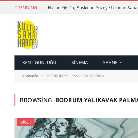
TRENDING
Hasan Yiğit’in, Baskıdan Yüzeye Uzanan Sana
KENT GÜNLÜĞÜ
SINEMA
SAHNE
Anasayfa
BODRUM YALIKAVAK PALMARİNA
»
BROWSING:
BODRUM YALIKAVAK PALM
DIĞER