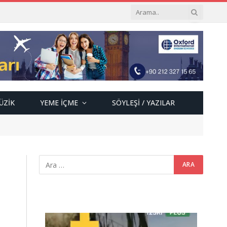
ÜZIK
YEME İÇME
SÖYLEŞI / YAZILAR
Video
oynatıcı