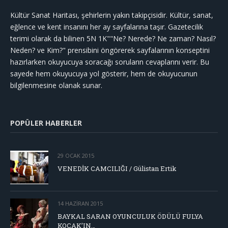
Kültür Sanat Haritası, şehirlerin yakın takipçisidir. Kültür, sanat,
eğlence ve kent insanını her ay sayfalarına taşır. Gazetecilik
terimi olarak da bilinen 5N 1K""Ne? Nerede? Ne zaman? Nasıl?
Neden? ve Kim?" prensibini öngörerek sayfalarının konseptini
hazırlarken okuyucuya soracağı soruların cevaplarını verir. Bu
sayede hem okuyucuya yol gösterir, hem de okuyucunun
bilgilenmesine olanak sunar.
POPÜLER HABERLER
29 OCAK 2015
VENEDİK CAMCILIĞI / Gülistan Ertik
14 HAZIRAN 2015
BAYKAL SARAN OYUNCULUK ÖDÜLÜ FULYA
KOÇAK’IN…