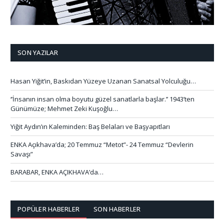
SON YAZILAR
Hasan Yiğit’in, Baskıdan Yüzeye Uzanan Sanatsal Yolculuğu…
‘’İnsanın insan olma boyutu güzel sanatlarla başlar.’’ 1943’ten
Günümüze; Mehmet Zeki Kuşoğlu…
Yiğit Aydın’ın Kaleminden: Baş Belaları ve Başyapıtları
ENKA Açıkhava’da; 20 Temmuz “Metot”- 24 Temmuz “Devlerin
Savaşı”
BARABAR, ENKA AÇIKHAVA’da…
POPÜLER HABERLER
SON HABERLER