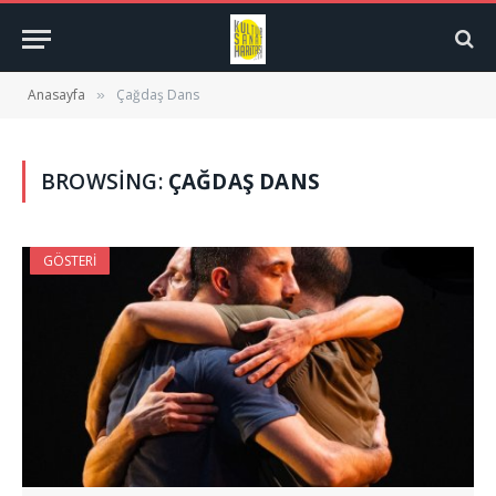
Anasayfa
Çağdaş Dans
»
BROWSING:
ÇAĞDAŞ DANS
GÖSTERI