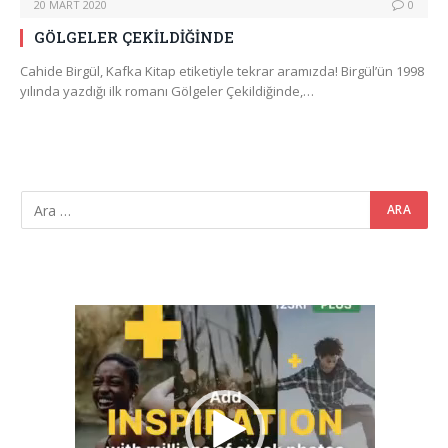
20 MART 2020
0
GÖLGELER ÇEKİLDİĞİNDE
Cahide Birgül, Kafka Kitap etiketiyle tekrar aramızda! Birgül’ün 1998
yılında yazdığı ilk romanı Gölgeler Çekildiğinde,…
Video
oynatıcı