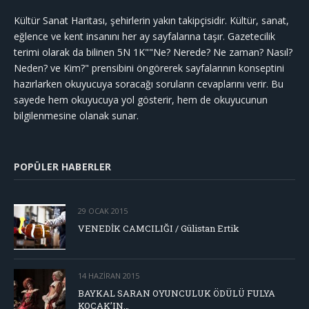
Kültür Sanat Haritası, şehirlerin yakın takipçisidir. Kültür, sanat,
eğlence ve kent insanını her ay sayfalarına taşır. Gazetecilik
terimi olarak da bilinen 5N 1K""Ne? Nerede? Ne zaman? Nasıl?
Neden? ve Kim?" prensibini öngörerek sayfalarının konseptini
hazırlarken okuyucuya soracağı soruların cevaplarını verir. Bu
sayede hem okuyucuya yol gösterir, hem de okuyucunun
bilgilenmesine olanak sunar.
POPÜLER HABERLER
29 OCAK 2015
VENEDİK CAMCILIĞI / Gülistan Ertik
14 HAZIRAN 2015
BAYKAL SARAN OYUNCULUK ÖDÜLÜ FULYA
KOÇAK’IN…