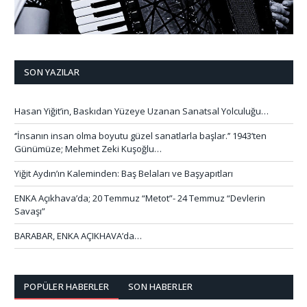
SON YAZILAR
Hasan Yiğit’in, Baskıdan Yüzeye Uzanan Sanatsal Yolculuğu…
‘’İnsanın insan olma boyutu güzel sanatlarla başlar.’’ 1943’ten
Günümüze; Mehmet Zeki Kuşoğlu…
Yiğit Aydın’ın Kaleminden: Baş Belaları ve Başyapıtları
ENKA Açıkhava’da; 20 Temmuz “Metot”- 24 Temmuz “Devlerin
Savaşı”
BARABAR, ENKA AÇIKHAVA’da…
POPÜLER HABERLER
SON HABERLER