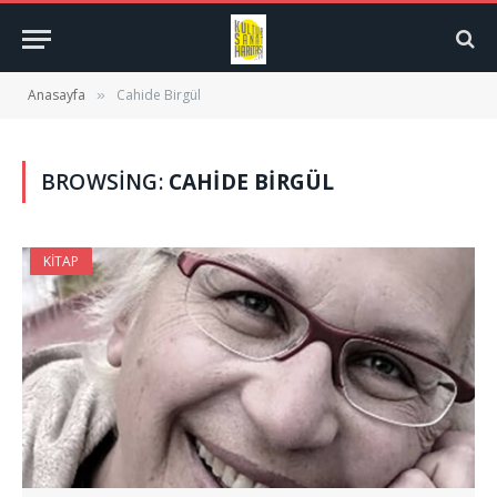
Anasayfa
Cahide Birgül
»
BROWSING:
CAHIDE BIRGÜL
KITAP