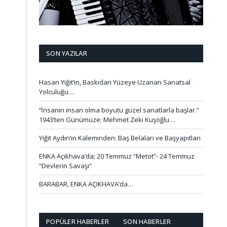
SON YAZILAR
Hasan Yiğit’in, Baskıdan Yüzeye Uzanan Sanatsal
Yolculuğu…
‘’İnsanın insan olma boyutu güzel sanatlarla başlar.’’
1943’ten Günümüze; Mehmet Zeki Kuşoğlu…
Yiğit Aydın’ın Kaleminden: Baş Belaları ve Başyapıtları
ENKA Açıkhava’da; 20 Temmuz “Metot”- 24 Temmuz
“Devlerin Savaşı”
BARABAR, ENKA AÇIKHAVA’da…
POPÜLER HABERLER
SON HABERLER