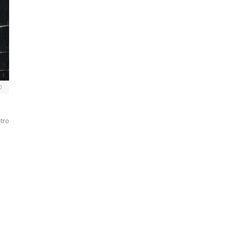
0
atro