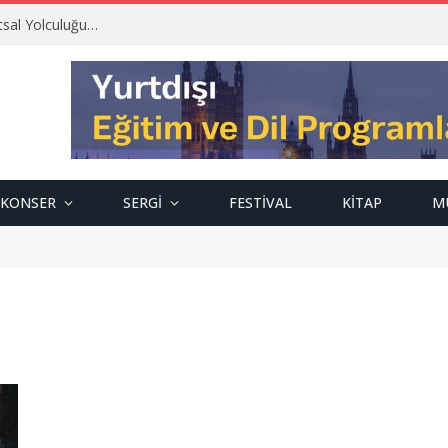
tsal Yolculuğu…
KONSER
SERGI
FESTIVAL
KITAP
M