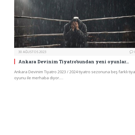
30 AĞUSTOS 2023
Ankara Devinim Tiyatro’sundan yeni oyunlar…
Ankara Devinim Tiyatro 2023 / 2024 tiyatro sezonuna beş farklı tiy
oyunu ile merhaba diyor.…