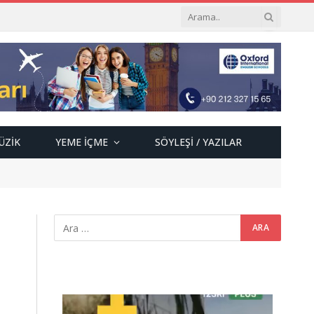
ÜZIK
YEME İÇME
SÖYLEŞI / YAZILAR
Video
oynatıcı