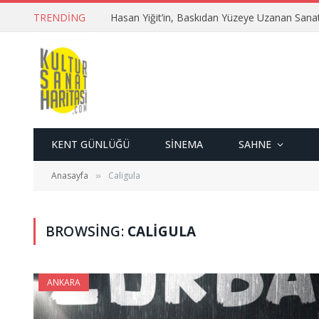
TRENDING
Hasan Yiğit’in, Baskıdan Yüzeye Uzanan Sana
KENT GÜNLÜĞÜ
SINEMA
SAHNE
Anasayfa
Caligula
»
BROWSING:
CALIGULA
ANKARA