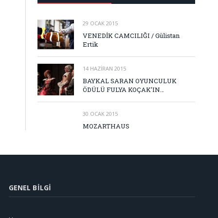
29 OCAK 2015
VENEDİK CAMCILIĞI / Gülistan
Ertik
14 HAZIRAN 2015
BAYKAL SARAN OYUNCULUK
ÖDÜLÜ FULYA KOÇAK’IN…
30 OCAK 2015
MOZARTHAUS
GENEL BILGI