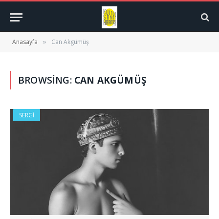
Anasayfa
Can Akgümüş
»
BROWSING:
CAN AKGÜMÜŞ
SERGI