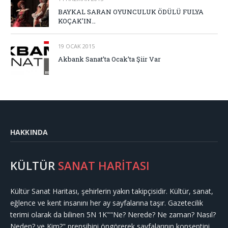
BAYKAL SARAN OYUNCULUK ÖDÜLÜ FULYA
KOÇAK’IN…
19 OCAK 2015
Akbank Sanat’ta Ocak’ta Şiir Var
HAKKINDA
KÜLTÜR
SANAT HARİTASI
Kültür Sanat Haritası, şehirlerin yakın takipçisidir. Kültür, sanat,
eğlence ve kent insanını her ay sayfalarına taşır. Gazetecilik
terimi olarak da bilinen 5N 1K""Ne? Nerede? Ne zaman? Nasıl?
Neden? ve Kim?" prensibini öngörerek sayfalarının konseptini