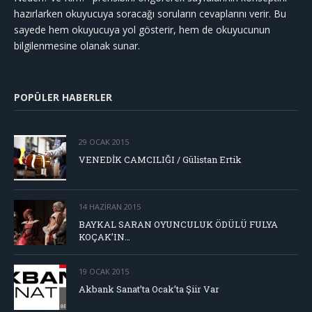
hazırlarken okuyucuya soracağı soruların cevaplarını verir. Bu
sayede hem okuyucuya yol gösterir, hem de okuyucunun
bilgilenmesine olanak sunar.
POPÜLER HABERLER
29 OCAK 2015
VENEDİK CAMCILIĞI / Gülistan Ertik
14 HAZIRAN 2015
BAYKAL SARAN OYUNCULUK ÖDÜLÜ FULYA
KOÇAK’IN…
19 OCAK 2015
Akbank Sanat’ta Ocak’ta Şiir Var