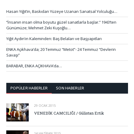
Hasan Yiğit’in, Baskıdan Yüzeye Uzanan Sanatsal Yolculuğu…
‘’İnsanın insan olma boyutu güzel sanatlarla başlar.’’ 1943’ten
Günümüze; Mehmet Zeki Kuşoğlu…
Yiğit Aydın’ın Kaleminden: Baş Belaları ve Başyapıtları
ENKA Açıkhava’da; 20 Temmuz “Metot”- 24 Temmuz “Devlerin
Savaşı”
BARABAR, ENKA AÇIKHAVA’da…
POPÜLER HABERLER
SON HABERLER
29 OCAK 2015
VENEDİK CAMCILIĞI / Gülistan Ertik
14 HAZIRAN 2015