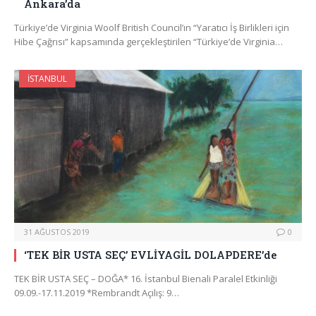
Ankara’da
Türkiye’de Virginia Woolf British Council’ın “Yaratıcı İş Birlikleri için
Hibe Çağrısı” kapsamında gerçekleştirilen “Türkiye’de Virginia…
İSTANBUL
31 AĞUSTOS 2019
0
‘TEK BİR USTA SEÇ’ EVLİYAGİL DOLAPDERE’de
TEK BİR USTA SEÇ – DOĞA* 16. İstanbul Bienali Paralel Etkinliği
09.09.-17.11.2019 *Rembrandt Açılış: 9…