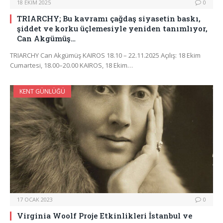
18 EKIM 2025
0
TRIARCHY; Bu kavramı çağdaş siyasetin baskı,
şiddet ve korku üçlemesiyle yeniden tanımlıyor,
Can Akgümüş…
TRIARCHY Can Akgümüş KAIROS 18.10 – 22.11.2025 Açılış: 18 Ekim
Cumartesi, 18.00–20.00 KAIROS, 18 Ekim…
KENT GÜNLÜĞÜ
17 OCAK 2023
0
Virginia Woolf Proje Etkinlikleri İstanbul ve