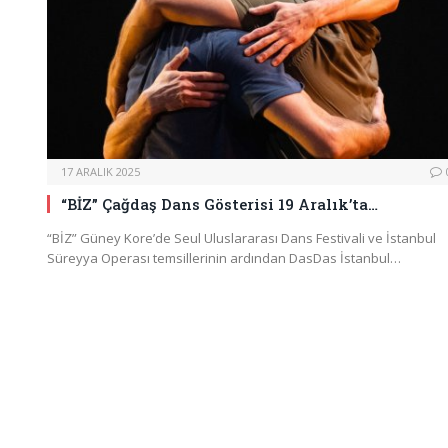
17 ARALIK 2025
“BİZ” Çağdaş Dans Gösterisi 19 Aralık’ta…
“BİZ” Güney Kore’de Seul Uluslararası Dans Festivali ve İstanbul
Süreyya Operası temsillerinin ardından DasDas İstanbul…