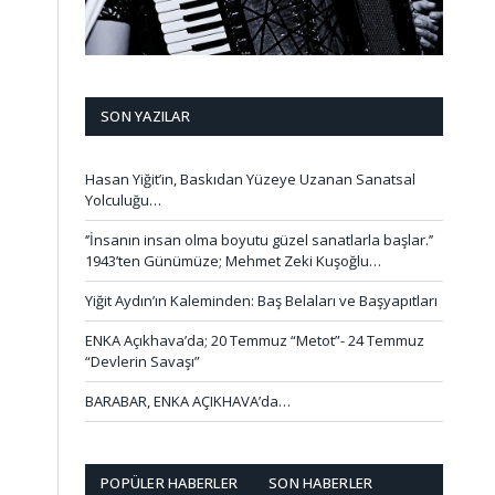
SON YAZILAR
Hasan Yiğit’in, Baskıdan Yüzeye Uzanan Sanatsal
Yolculuğu…
‘’İnsanın insan olma boyutu güzel sanatlarla başlar.’’
1943’ten Günümüze; Mehmet Zeki Kuşoğlu…
Yiğit Aydın’ın Kaleminden: Baş Belaları ve Başyapıtları
ENKA Açıkhava’da; 20 Temmuz “Metot”- 24 Temmuz
“Devlerin Savaşı”
BARABAR, ENKA AÇIKHAVA’da…
POPÜLER HABERLER
SON HABERLER