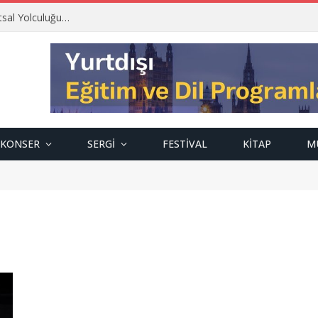
tsal Yolculuğu…
KONSER
SERGI
FESTIVAL
KITAP
M