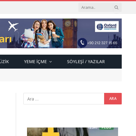
ÜZIK
YEME İÇME
SÖYLEŞI / YAZILAR
Video
oynatıcı