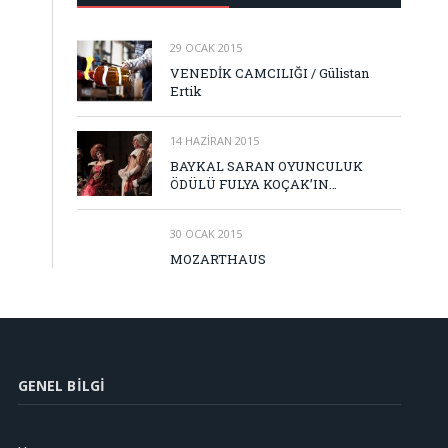
29 OCAK 2015
VENEDİK CAMCILIĞI / Gülistan
Ertik
14 HAZIRAN 2015
BAYKAL SARAN OYUNCULUK
ÖDÜLÜ FULYA KOÇAK’IN…
30 OCAK 2015
MOZARTHAUS
GENEL BILGI