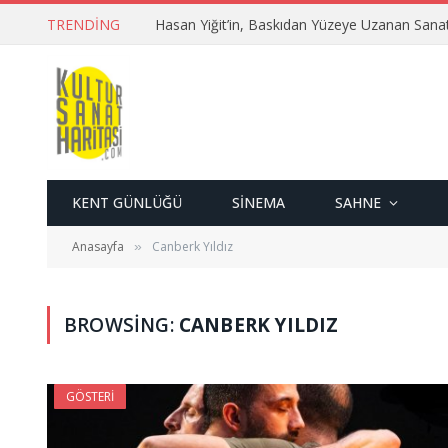
TRENDING
Hasan Yiğit’in, Baskıdan Yüzeye Uzanan Sana
KENT GÜNLÜĞÜ
SINEMA
SAHNE
Anasayfa
Canberk Yıldız
»
BROWSING:
CANBERK YILDIZ
GÖSTERI