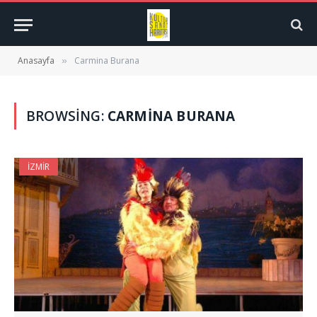
Anasayfa
Carmina Burana
»
BROWSING:
CARMINA BURANA
İZMIR