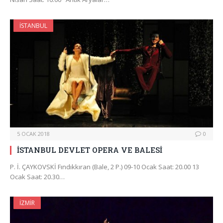
İSTANBUL
5 OCAK 2018
0
İSTANBUL DEVLET OPERA VE BALESİ
P. İ. ÇAYKOVSKİ Fındıkkıran (Bale, 2 P.) 09-10 Ocak Saat: 20.00 13
Ocak Saat: 20.30…
İZMIR