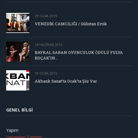
29 OCAK 2015
VENEDİK CAMCILIĞI / Gülistan Ertik
14 HAZIRAN 2015
BAYKAL SARAN OYUNCULUK ÖDÜLÜ FULYA
KOÇAK’IN…
19 OCAK 2015
Akbank Sanat’ta Ocak’ta Şiir Var
GENEL BILGI
Yapım
Gergedan Tanıtım