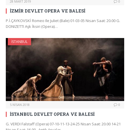
28 MART 2019
0
İZMİR DEVLET OPERA VE BALESİ
P.İ.ÇAYKOVSKİ Romeo Ile Juliet (Bale) 01-03-05 Nisan Saat: 20.00 G.
DONIZETTI Aşk İksiri (Opera)…
İSTANBUL
5 NISAN 2018
0
İSTANBUL DEVLET OPERA VE BALESİ
G. VERDI Falstaff (Opera) 07-10-11-13-24-25 Nisan Saat: 20.00 14-21
Nisan Saat: 16.00 Antik Aryalar…