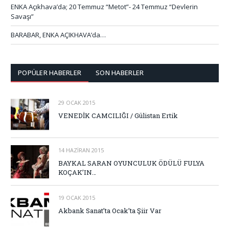
ENKA Açıkhava’da; 20 Temmuz “Metot”- 24 Temmuz “Devlerin
Savaşı”
BARABAR, ENKA AÇIKHAVA’da…
POPÜLER HABERLER
SON HABERLER
29 OCAK 2015
VENEDİK CAMCILIĞI / Gülistan Ertik
14 HAZIRAN 2015
BAYKAL SARAN OYUNCULUK ÖDÜLÜ FULYA
KOÇAK’IN…
19 OCAK 2015
Akbank Sanat’ta Ocak’ta Şiir Var