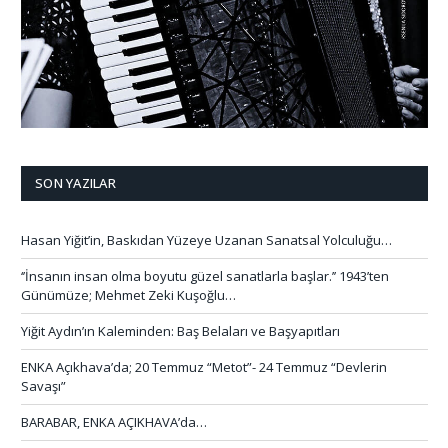
SON YAZILAR
Hasan Yiğit’in, Baskıdan Yüzeye Uzanan Sanatsal Yolculuğu…
‘’İnsanın insan olma boyutu güzel sanatlarla başlar.’’ 1943’ten
Günümüze; Mehmet Zeki Kuşoğlu…
Yiğit Aydın’ın Kaleminden: Baş Belaları ve Başyapıtları
ENKA Açıkhava’da; 20 Temmuz “Metot”- 24 Temmuz “Devlerin
Savaşı”
BARABAR, ENKA AÇIKHAVA’da…