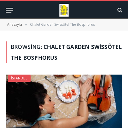
Anasayfa
Chalet Garden Swissôtel The Bosphorus
»
BROWSING:
CHALET GARDEN SWISSÔTEL
THE BOSPHORUS
İSTANBUL