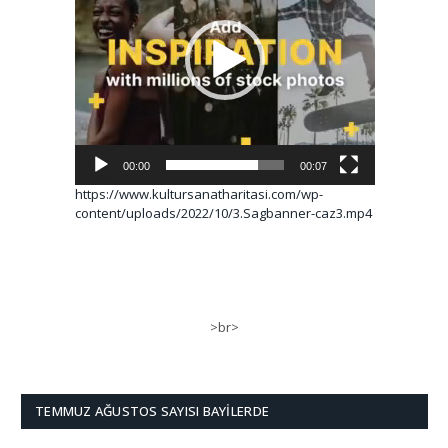
00:00
00:07
https://www.kultursanatharitasi.com/wp-
content/uploads/2022/10/3.Sagbanner-caz3.mp4
>br>
TEMMUZ AĞUSTOS SAYISI BAYILERDE