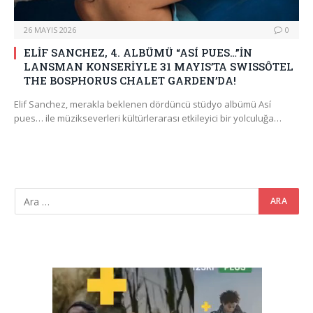
26 MAYIS 2026
0
ELİF SANCHEZ, 4. ALBÜMÜ “ASÍ PUES…”İN
LANSMAN KONSERİYLE 31 MAYIS’TA SWISSÔTEL
THE BOSPHORUS CHALET GARDEN’DA!
Elif Sanchez, merakla beklenen dördüncü stüdyo albümü Así
pues… ile müzikseverleri kültürlerarası etkileyici bir yolculuğa…
Video
oynatıcı