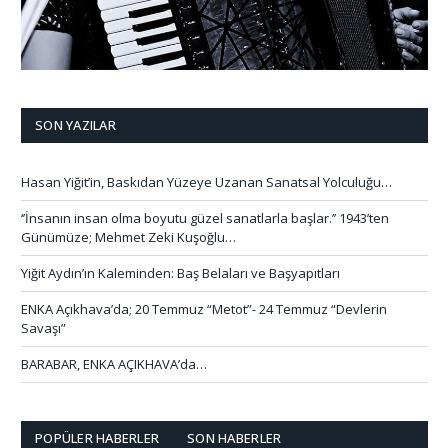
SON YAZILAR
Hasan Yiğit’in, Baskıdan Yüzeye Uzanan Sanatsal Yolculuğu…
‘’İnsanın insan olma boyutu güzel sanatlarla başlar.’’ 1943’ten
Günümüze; Mehmet Zeki Kuşoğlu…
Yiğit Aydın’ın Kaleminden: Baş Belaları ve Başyapıtları
ENKA Açıkhava’da; 20 Temmuz “Metot”- 24 Temmuz “Devlerin
Savaşı”
BARABAR, ENKA AÇIKHAVA’da…
POPÜLER HABERLER
SON HABERLER