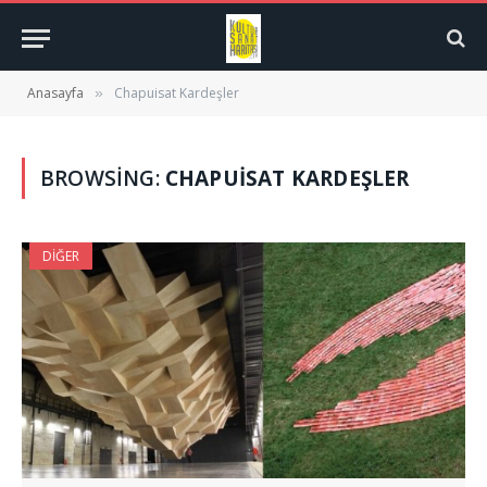
Anasayfa
Chapuisat Kardeşler
»
BROWSING:
CHAPUISAT KARDEŞLER
DIĞER