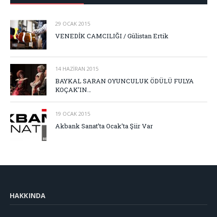
29 OCAK 2015
VENEDİK CAMCILIĞI / Gülistan Ertik
14 HAZIRAN 2015
BAYKAL SARAN OYUNCULUK ÖDÜLÜ FULYA
KOÇAK’IN…
19 OCAK 2015
Akbank Sanat’ta Ocak’ta Şiir Var
HAKKINDA