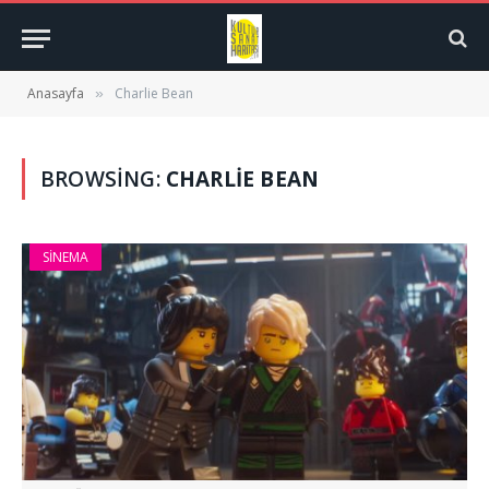
Anasayfa
Charlie Bean
»
BROWSING:
CHARLIE BEAN
SINEMA