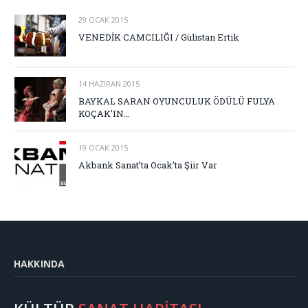
29 OCAK 2015
VENEDİK CAMCILIĞI / Gülistan Ertik
14 HAZIRAN 2015
BAYKAL SARAN OYUNCULUK ÖDÜLÜ FULYA
KOÇAK’IN…
19 OCAK 2015
Akbank Sanat’ta Ocak’ta Şiir Var
HAKKINDA