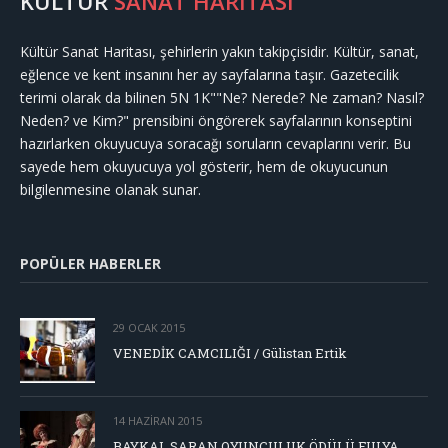
KÜLTÜR
SANAT HARİTASI
Kültür Sanat Haritası, şehirlerin yakın takipçisidir. Kültür, sanat,
eğlence ve kent insanını her ay sayfalarına taşır. Gazetecilik
terimi olarak da bilinen 5N 1K""Ne? Nerede? Ne zaman? Nasıl?
Neden? ve Kim?" prensibini öngörerek sayfalarının konseptini
hazırlarken okuyucuya soracağı soruların cevaplarını verir. Bu
sayede hem okuyucuya yol gösterir, hem de okuyucunun
bilgilenmesine olanak sunar.
POPÜLER HABERLER
29 OCAK 2015
VENEDİK CAMCILIĞI / Gülistan Ertik
14 HAZIRAN 2015
BAYKAL SARAN OYUNCULUK ÖDÜLÜ FULYA