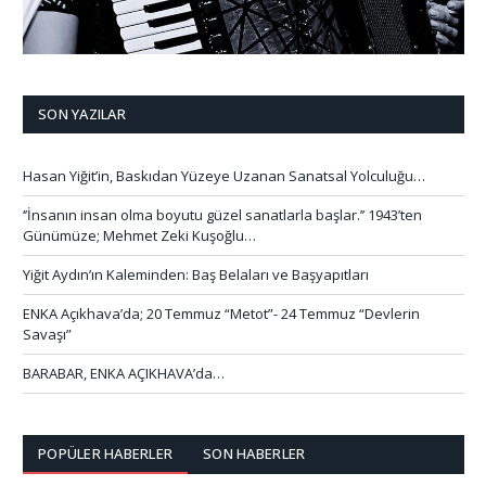
SON YAZILAR
Hasan Yiğit’in, Baskıdan Yüzeye Uzanan Sanatsal Yolculuğu…
‘’İnsanın insan olma boyutu güzel sanatlarla başlar.’’ 1943’ten
Günümüze; Mehmet Zeki Kuşoğlu…
Yiğit Aydın’ın Kaleminden: Baş Belaları ve Başyapıtları
ENKA Açıkhava’da; 20 Temmuz “Metot”- 24 Temmuz “Devlerin
Savaşı”
BARABAR, ENKA AÇIKHAVA’da…
POPÜLER HABERLER
SON HABERLER