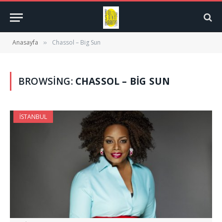
Anasayfa
Chassol – Big Sun
»
BROWSING:
CHASSOL – BIG SUN
İSTANBUL