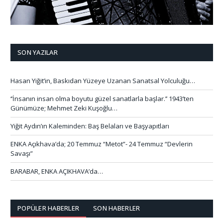
SON YAZILAR
Hasan Yiğit’in, Baskıdan Yüzeye Uzanan Sanatsal Yolculuğu…
‘’İnsanın insan olma boyutu güzel sanatlarla başlar.’’ 1943’ten
Günümüze; Mehmet Zeki Kuşoğlu…
Yiğit Aydın’ın Kaleminden: Baş Belaları ve Başyapıtları
ENKA Açıkhava’da; 20 Temmuz “Metot”- 24 Temmuz “Devlerin
Savaşı”
BARABAR, ENKA AÇIKHAVA’da…
POPÜLER HABERLER
SON HABERLER