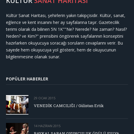
KÜLTÜR
SANAT HARİTASI
Kültür Sanat Haritası, şehirlerin yakın takipçisidir. Kültür, sanat,
eğlence ve kent insanını her ay sayfalarına taşır. Gazetecilik
terimi olarak da bilinen 5N 1K""Ne? Nerede? Ne zaman? Nasıl?
Neden? ve Kim?" prensibini öngörerek sayfalarının konseptini
hazırlarken okuyucuya soracağı soruların cevaplarını verir. Bu
sayede hem okuyucuya yol gösterir, hem de okuyucunun
bilgilenmesine olanak sunar.
POPÜLER HABERLER
29 OCAK 2015
VENEDİK CAMCILIĞI / Gülistan Ertik
14 HAZIRAN 2015
BAYKAL SARAN OYUNCULUK ÖDÜLÜ FULYA