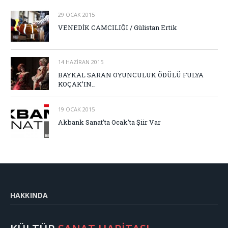
29 OCAK 2015
VENEDİK CAMCILIĞI / Gülistan Ertik
14 HAZIRAN 2015
BAYKAL SARAN OYUNCULUK ÖDÜLÜ FULYA
KOÇAK’IN…
19 OCAK 2015
Akbank Sanat’ta Ocak’ta Şiir Var
HAKKINDA