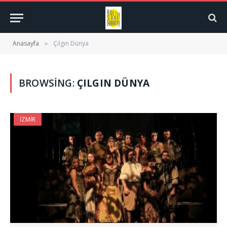
Anasayfa
Çılgın Dünya
»
BROWSING:
ÇILGIN DÜNYA
İZMIR