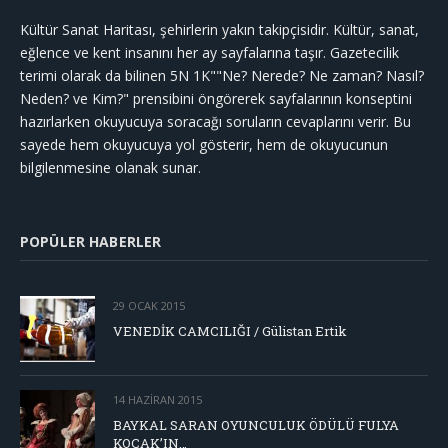
Kültür Sanat Haritası, şehirlerin yakın takipçisidir. Kültür, sanat,
eğlence ve kent insanını her ay sayfalarına taşır. Gazetecilik
terimi olarak da bilinen 5N 1K""Ne? Nerede? Ne zaman? Nasıl?
Neden? ve Kim?" prensibini öngörerek sayfalarının konseptini
hazırlarken okuyucuya soracağı soruların cevaplarını verir. Bu
sayede hem okuyucuya yol gösterir, hem de okuyucunun
bilgilenmesine olanak sunar.
POPÜLER HABERLER
29 OCAK 2015
VENEDİK CAMCILIĞI / Gülistan Ertik
14 HAZIRAN 2015
BAYKAL SARAN OYUNCULUK ÖDÜLÜ FULYA
KOÇAK’IN…