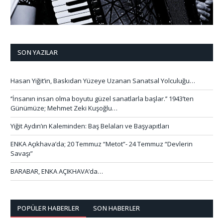
SON YAZILAR
Hasan Yiğit’in, Baskıdan Yüzeye Uzanan Sanatsal Yolculuğu…
‘’İnsanın insan olma boyutu güzel sanatlarla başlar.’’ 1943’ten
Günümüze; Mehmet Zeki Kuşoğlu…
Yiğit Aydın’ın Kaleminden: Baş Belaları ve Başyapıtları
ENKA Açıkhava’da; 20 Temmuz “Metot”- 24 Temmuz “Devlerin
Savaşı”
BARABAR, ENKA AÇIKHAVA’da…
POPÜLER HABERLER
SON HABERLER