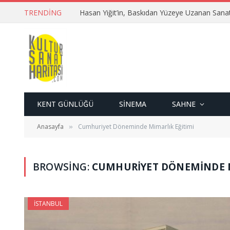
TRENDING
Hasan Yiğit’in, Baskıdan Yüzeye Uzanan Sana
KENT GÜNLÜĞÜ
SINEMA
SAHNE
Anasayfa
Cumhuriyet Döneminde Mimarlık Eğitimi
»
BROWSING:
CUMHURIYET DÖNEMINDE M
İSTANBUL