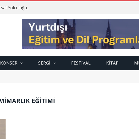
tsal Yolculuğu…
KONSER
SERGI
FESTIVAL
KITAP
M
IMARLIK EĞITIMI