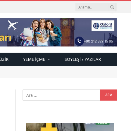
ÜZIK
YEME İÇME
SÖYLEŞI / YAZILAR
Video
oynatıcı