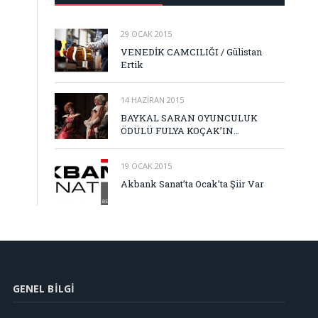
29 OCAK 2015
VENEDİK CAMCILIĞI / Gülistan
Ertik
14 HAZIRAN 2015
BAYKAL SARAN OYUNCULUK
ÖDÜLÜ FULYA KOÇAK’IN…
19 OCAK 2015
Akbank Sanat’ta Ocak’ta Şiir Var
GENEL BILGI