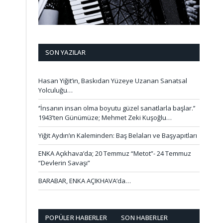
SON YAZILAR
Hasan Yiğit’in, Baskıdan Yüzeye Uzanan Sanatsal
Yolculuğu…
‘’İnsanın insan olma boyutu güzel sanatlarla başlar.’’
1943’ten Günümüze; Mehmet Zeki Kuşoğlu…
Yiğit Aydın’ın Kaleminden: Baş Belaları ve Başyapıtları
ENKA Açıkhava’da; 20 Temmuz “Metot”- 24 Temmuz
“Devlerin Savaşı”
BARABAR, ENKA AÇIKHAVA’da…
POPÜLER HABERLER
SON HABERLER