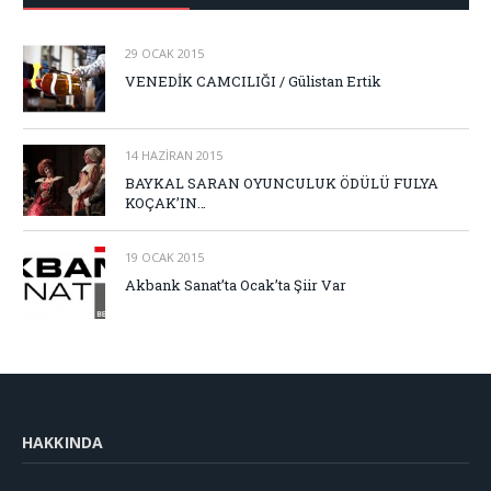
29 OCAK 2015
VENEDİK CAMCILIĞI / Gülistan Ertik
14 HAZIRAN 2015
BAYKAL SARAN OYUNCULUK ÖDÜLÜ FULYA
KOÇAK’IN…
19 OCAK 2015
Akbank Sanat’ta Ocak’ta Şiir Var
HAKKINDA