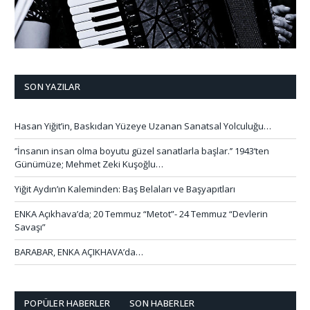
SON YAZILAR
Hasan Yiğit’in, Baskıdan Yüzeye Uzanan Sanatsal Yolculuğu…
‘’İnsanın insan olma boyutu güzel sanatlarla başlar.’’ 1943’ten
Günümüze; Mehmet Zeki Kuşoğlu…
Yiğit Aydın’ın Kaleminden: Baş Belaları ve Başyapıtları
ENKA Açıkhava’da; 20 Temmuz “Metot”- 24 Temmuz “Devlerin
Savaşı”
BARABAR, ENKA AÇIKHAVA’da…
POPÜLER HABERLER
SON HABERLER