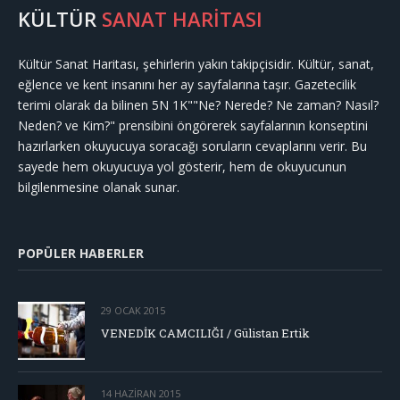
KÜLTÜR
SANAT HARİTASI
Kültür Sanat Haritası, şehirlerin yakın takipçisidir. Kültür, sanat,
eğlence ve kent insanını her ay sayfalarına taşır. Gazetecilik
terimi olarak da bilinen 5N 1K""Ne? Nerede? Ne zaman? Nasıl?
Neden? ve Kim?" prensibini öngörerek sayfalarının konseptini
hazırlarken okuyucuya soracağı soruların cevaplarını verir. Bu
sayede hem okuyucuya yol gösterir, hem de okuyucunun
bilgilenmesine olanak sunar.
POPÜLER HABERLER
29 OCAK 2015
VENEDİK CAMCILIĞI / Gülistan Ertik
14 HAZIRAN 2015