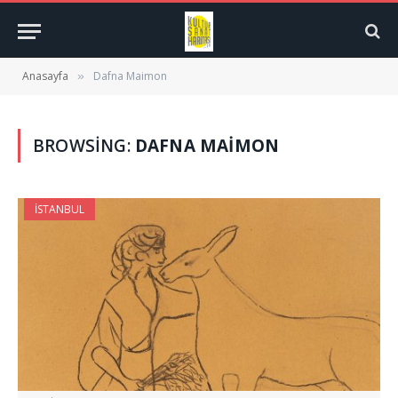
Anasayfa
Dafna Maimon
»
BROWSING:
DAFNA MAIMON
İSTANBUL