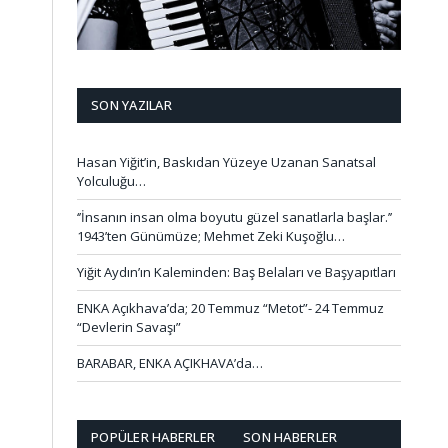
SON YAZILAR
Hasan Yiğit’in, Baskıdan Yüzeye Uzanan Sanatsal
Yolculuğu…
‘’İnsanın insan olma boyutu güzel sanatlarla başlar.’’
1943’ten Günümüze; Mehmet Zeki Kuşoğlu…
Yiğit Aydın’ın Kaleminden: Baş Belaları ve Başyapıtları
ENKA Açıkhava’da; 20 Temmuz “Metot”- 24 Temmuz
“Devlerin Savaşı”
BARABAR, ENKA AÇIKHAVA’da…
POPÜLER HABERLER
SON HABERLER