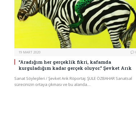
19 MART 2020
“Aradığım her gerçeklik fikri, kafamda
kurguladığım kadar gerçek oluyor.” Şevket Arık
Sanat Söyleşileri / Şevket Arık Röportaj: ŞULE ÖZBAHAR Sanatsal
sürecinizin ortaya çıkması ve bu alanda…