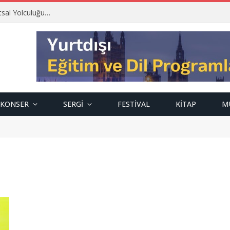
tsal Yolculuğu…
KONSER
SERGI
FESTIVAL
KITAP
M