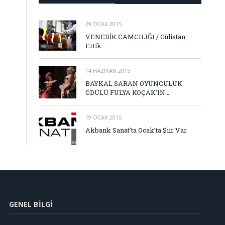
29 OCAK 2015
VENEDİK CAMCILIĞI / Gülistan
Ertik
14 HAZIRAN 2015
BAYKAL SARAN OYUNCULUK
ÖDÜLÜ FULYA KOÇAK’IN…
19 OCAK 2015
Akbank Sanat’ta Ocak’ta Şiir Var
GENEL BILGI