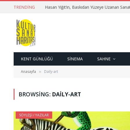
TRENDING
Hasan Yiğit’in, Baskıdan Yüzeye Uzanan Sana
KENT GÜNLÜĞÜ
SINEMA
SAHNE
Anasayfa
Daily-art
»
BROWSING:
DAILY-ART
SÖYLEŞI / YAZILAR