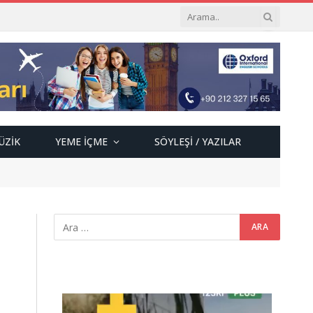
ÜZIK
YEME İÇME
SÖYLEŞI / YAZILAR
Video
oynatıcı