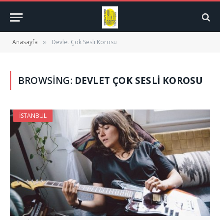
Anasayfa
Devlet Çok Sesli Korosu
»
BROWSING:
DEVLET ÇOK SESLI KOROSU
İSTANBUL