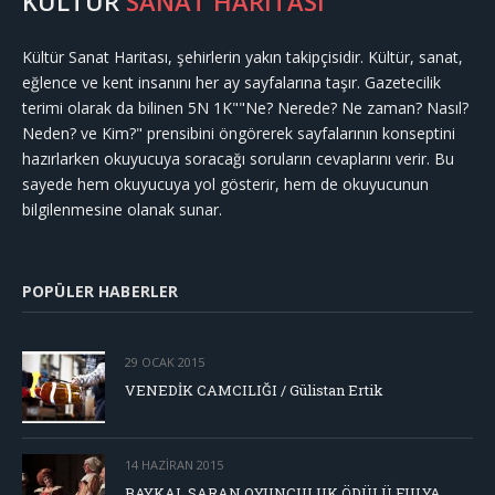
KÜLTÜR
SANAT HARİTASI
Kültür Sanat Haritası, şehirlerin yakın takipçisidir. Kültür, sanat,
eğlence ve kent insanını her ay sayfalarına taşır. Gazetecilik
terimi olarak da bilinen 5N 1K""Ne? Nerede? Ne zaman? Nasıl?
Neden? ve Kim?" prensibini öngörerek sayfalarının konseptini
hazırlarken okuyucuya soracağı soruların cevaplarını verir. Bu
sayede hem okuyucuya yol gösterir, hem de okuyucunun
bilgilenmesine olanak sunar.
POPÜLER HABERLER
29 OCAK 2015
VENEDİK CAMCILIĞI / Gülistan Ertik
14 HAZIRAN 2015
BAYKAL SARAN OYUNCULUK ÖDÜLÜ FULYA