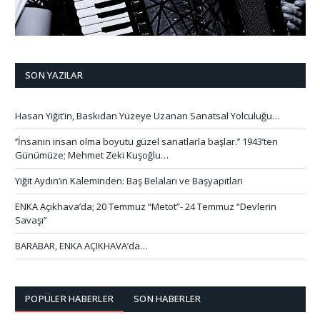
SON YAZILAR
Hasan Yiğit’in, Baskıdan Yüzeye Uzanan Sanatsal Yolculuğu…
‘’İnsanın insan olma boyutu güzel sanatlarla başlar.’’ 1943’ten
Günümüze; Mehmet Zeki Kuşoğlu…
Yiğit Aydın’ın Kaleminden: Baş Belaları ve Başyapıtları
ENKA Açıkhava’da; 20 Temmuz “Metot”- 24 Temmuz “Devlerin
Savaşı”
BARABAR, ENKA AÇIKHAVA’da…
POPÜLER HABERLER
SON HABERLER