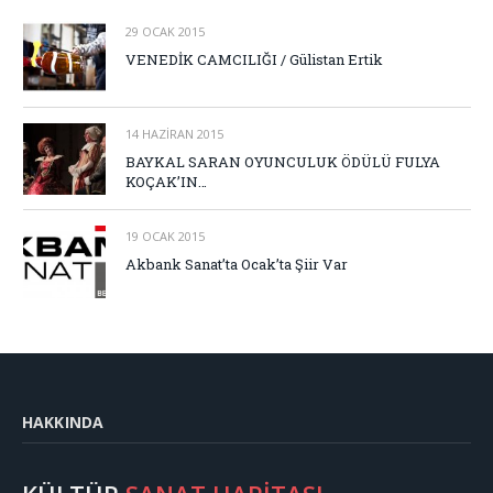
29 OCAK 2015
VENEDİK CAMCILIĞI / Gülistan Ertik
14 HAZIRAN 2015
BAYKAL SARAN OYUNCULUK ÖDÜLÜ FULYA
KOÇAK’IN…
19 OCAK 2015
Akbank Sanat’ta Ocak’ta Şiir Var
HAKKINDA