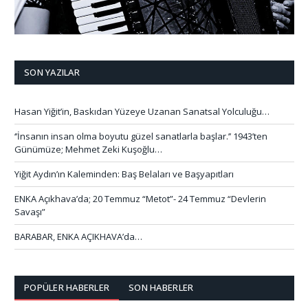
SON YAZILAR
Hasan Yiğit’in, Baskıdan Yüzeye Uzanan Sanatsal Yolculuğu…
‘’İnsanın insan olma boyutu güzel sanatlarla başlar.’’ 1943’ten
Günümüze; Mehmet Zeki Kuşoğlu…
Yiğit Aydın’ın Kaleminden: Baş Belaları ve Başyapıtları
ENKA Açıkhava’da; 20 Temmuz “Metot”- 24 Temmuz “Devlerin
Savaşı”
BARABAR, ENKA AÇIKHAVA’da…
POPÜLER HABERLER
SON HABERLER