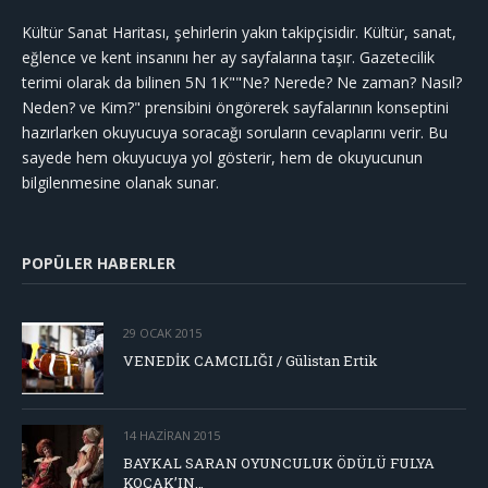
Kültür Sanat Haritası, şehirlerin yakın takipçisidir. Kültür, sanat,
eğlence ve kent insanını her ay sayfalarına taşır. Gazetecilik
terimi olarak da bilinen 5N 1K""Ne? Nerede? Ne zaman? Nasıl?
Neden? ve Kim?" prensibini öngörerek sayfalarının konseptini
hazırlarken okuyucuya soracağı soruların cevaplarını verir. Bu
sayede hem okuyucuya yol gösterir, hem de okuyucunun
bilgilenmesine olanak sunar.
POPÜLER HABERLER
29 OCAK 2015
VENEDİK CAMCILIĞI / Gülistan Ertik
14 HAZIRAN 2015
BAYKAL SARAN OYUNCULUK ÖDÜLÜ FULYA
KOÇAK’IN…