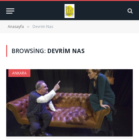
Anasayfa
Devrim Nas
»
BROWSING:
DEVRIM NAS
ANKARA