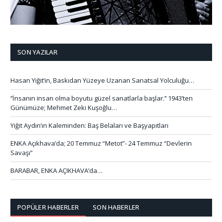
SON YAZILAR
Hasan Yiğit’in, Baskıdan Yüzeye Uzanan Sanatsal Yolculuğu…
‘’İnsanın insan olma boyutu güzel sanatlarla başlar.’’ 1943’ten
Günümüze; Mehmet Zeki Kuşoğlu…
Yiğit Aydın’ın Kaleminden: Baş Belaları ve Başyapıtları
ENKA Açıkhava’da; 20 Temmuz “Metot”- 24 Temmuz “Devlerin
Savaşı”
BARABAR, ENKA AÇIKHAVA’da…
POPÜLER HABERLER
SON HABERLER