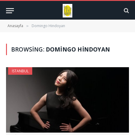
Anasayfa
Domingo Hindoyan
»
BROWSING:
DOMINGO HINDOYAN
İSTANBUL