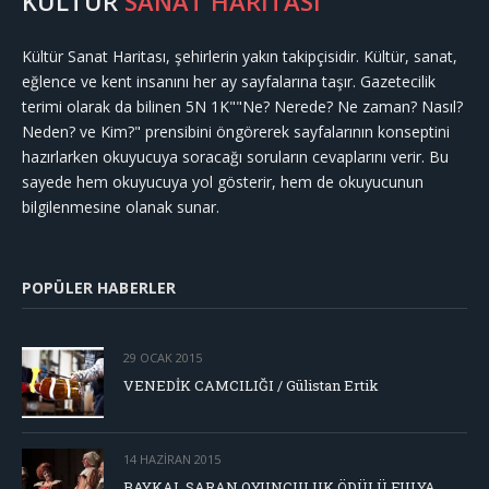
KÜLTÜR
SANAT HARİTASI
Kültür Sanat Haritası, şehirlerin yakın takipçisidir. Kültür, sanat,
eğlence ve kent insanını her ay sayfalarına taşır. Gazetecilik
terimi olarak da bilinen 5N 1K""Ne? Nerede? Ne zaman? Nasıl?
Neden? ve Kim?" prensibini öngörerek sayfalarının konseptini
hazırlarken okuyucuya soracağı soruların cevaplarını verir. Bu
sayede hem okuyucuya yol gösterir, hem de okuyucunun
bilgilenmesine olanak sunar.
POPÜLER HABERLER
29 OCAK 2015
VENEDİK CAMCILIĞI / Gülistan Ertik
14 HAZIRAN 2015
BAYKAL SARAN OYUNCULUK ÖDÜLÜ FULYA