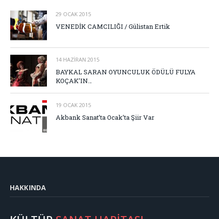
29 OCAK 2015
VENEDİK CAMCILIĞI / Gülistan Ertik
14 HAZIRAN 2015
BAYKAL SARAN OYUNCULUK ÖDÜLÜ FULYA
KOÇAK’IN…
19 OCAK 2015
Akbank Sanat’ta Ocak’ta Şiir Var
HAKKINDA