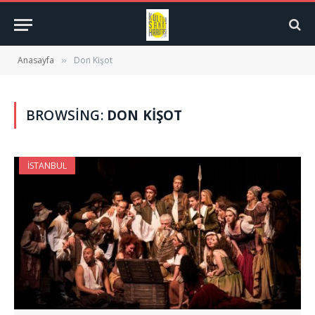
Anasayfa
Don Kişot
»
BROWSING:
DON KIŞOT
İSTANBUL