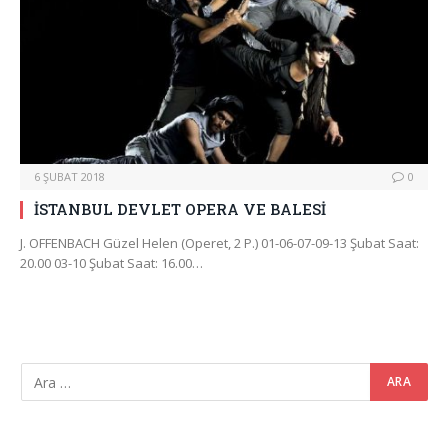
6 ŞUBAT 2018
0
İSTANBUL DEVLET OPERA VE BALESİ
J. OFFENBACH Güzel Helen (Operet, 2 P.) 01-06-07-09-13 Şubat Saat:
20.00 03-10 Şubat Saat: 16.00…