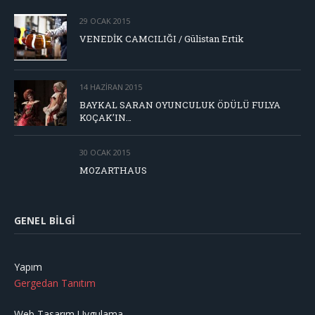
29 OCAK 2015
VENEDİK CAMCILIĞI / Gülistan Ertik
14 HAZIRAN 2015
BAYKAL SARAN OYUNCULUK ÖDÜLÜ FULYA
KOÇAK’IN…
30 OCAK 2015
MOZARTHAUS
GENEL BILGI
Yapım
Gergedan Tanıtım
Web Tasarım Uygulama