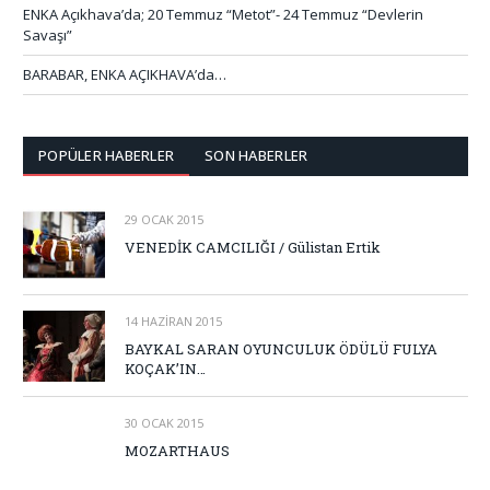
ENKA Açıkhava’da; 20 Temmuz “Metot”- 24 Temmuz “Devlerin
Savaşı”
BARABAR, ENKA AÇIKHAVA’da…
POPÜLER HABERLER
SON HABERLER
29 OCAK 2015
VENEDİK CAMCILIĞI / Gülistan Ertik
14 HAZIRAN 2015
BAYKAL SARAN OYUNCULUK ÖDÜLÜ FULYA
KOÇAK’IN…
30 OCAK 2015
MOZARTHAUS