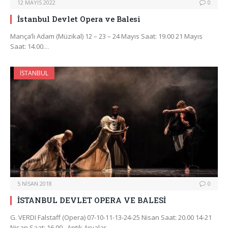
12 MAYIS 2022
0
İstanbul Devlet Opera ve Balesi
Mança’lı Adam (Müzikal) 12 – 23 – 24 Mayıs Saat: 19.00 21 Mayıs
Saat: 14.00…
İSTANBUL
5 NISAN 2018
0
İSTANBUL DEVLET OPERA VE BALESİ
G. VERDI Falstaff (Opera) 07-10-11-13-24-25 Nisan Saat: 20.00 14-21
Nisan Saat: 16.00 Antik Aryalar…