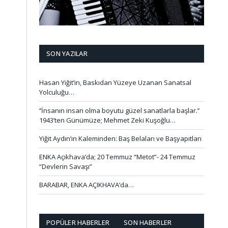
SON YAZILAR
Hasan Yiğit’in, Baskıdan Yüzeye Uzanan Sanatsal
Yolculuğu…
‘’İnsanın insan olma boyutu güzel sanatlarla başlar.’’
1943’ten Günümüze; Mehmet Zeki Kuşoğlu…
Yiğit Aydın’ın Kaleminden: Baş Belaları ve Başyapıtları
ENKA Açıkhava’da; 20 Temmuz “Metot”- 24 Temmuz
“Devlerin Savaşı”
BARABAR, ENKA AÇIKHAVA’da…
POPÜLER HABERLER
SON HABERLER