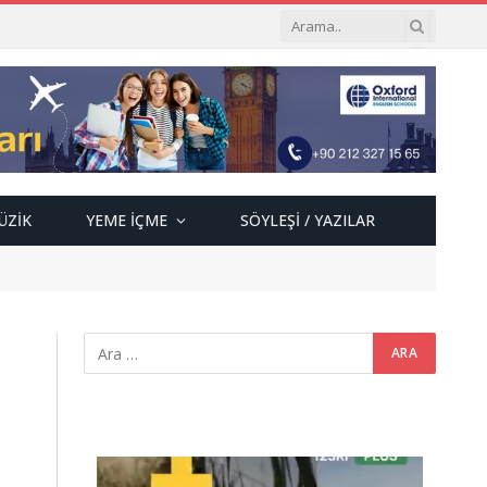
ÜZIK
YEME İÇME
SÖYLEŞI / YAZILAR
Video
oynatıcı