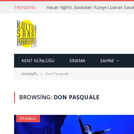
TRENDING
Hasan Yiğit’in, Baskıdan Yüzeye Uzanan Sana
KENT GÜNLÜĞÜ
SINEMA
SAHNE
Anasayfa
Don Pasquale
»
BROWSING:
DON PASQUALE
İSTANBUL