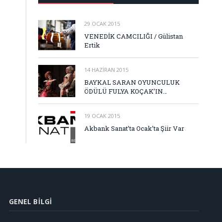
29 OCAK 2015
VENEDİK CAMCILIĞI / Gülistan
Ertik
14 HAZIRAN 2015
BAYKAL SARAN OYUNCULUK
ÖDÜLÜ FULYA KOÇAK’IN…
19 OCAK 2015
Akbank Sanat’ta Ocak’ta Şiir Var
GENEL BILGI