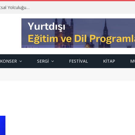
tsal Yolculuğu…
KONSER
SERGI
FESTIVAL
KITAP
M