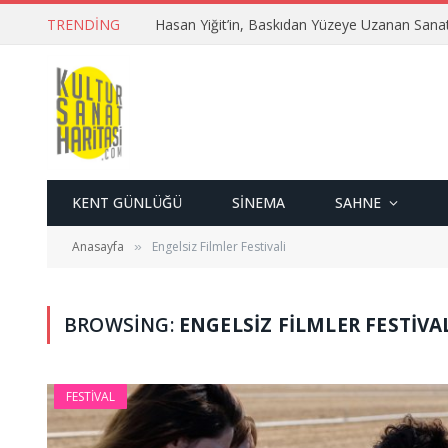
TRENDING
Hasan Yiğit’in, Baskıdan Yüzeye Uzanan Sana
KENT GÜNLÜĞÜ
SINEMA
SAHNE
Anasayfa
Engelsiz Filmler Festivali
»
BROWSING:
ENGELSIZ FILMLER FESTIVA
FESTIVAL