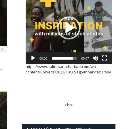
0
00:00
00:07
https://www.kultursanatharitasi.com/wp-
r…
content/uploads/2022/10/3.Sagbanner-caz3.mp4
>br>