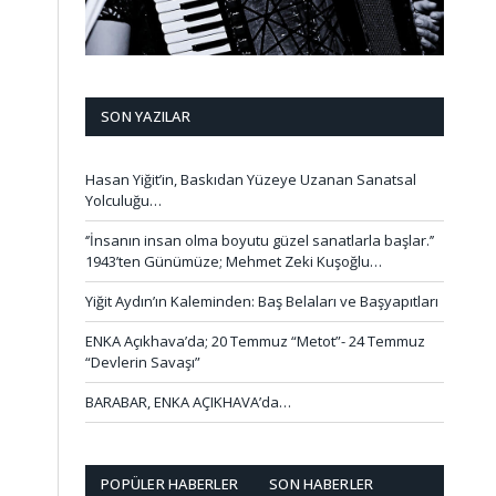
SON YAZILAR
Hasan Yiğit’in, Baskıdan Yüzeye Uzanan Sanatsal
Yolculuğu…
‘’İnsanın insan olma boyutu güzel sanatlarla başlar.’’
1943’ten Günümüze; Mehmet Zeki Kuşoğlu…
Yiğit Aydın’ın Kaleminden: Baş Belaları ve Başyapıtları
ENKA Açıkhava’da; 20 Temmuz “Metot”- 24 Temmuz
“Devlerin Savaşı”
BARABAR, ENKA AÇIKHAVA’da…
POPÜLER HABERLER
SON HABERLER