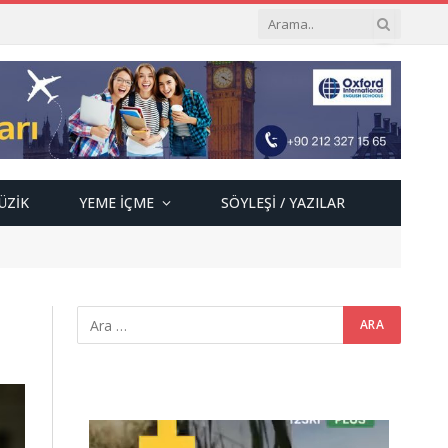
ÜZIK
YEME İÇME
SÖYLEŞI / YAZILAR
Video
oynatıcı