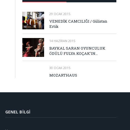
29 OCAK 2015
VENEDİK CAMCILIĞI / Gülistan
Ertik
14 HAZIRAN 2015
BAYKAL SARAN OYUNCULUK
ÖDÜLÜ FULYA KOÇAK’IN…
30 OCAK 2015
MOZARTHAUS
GENEL BILGI