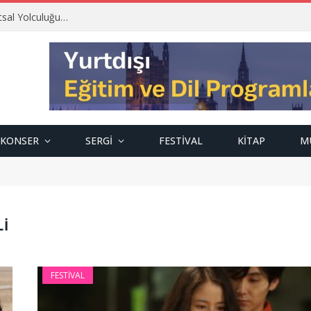
tsal Yolculuğu…
KONSER
SERGI
FESTIVAL
KITAP
M
LI
FESTIVAL