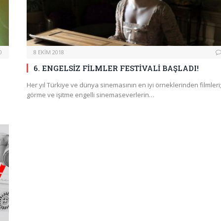
0
8 EKIM 2018
6. ENGELSİZ FİLMLER FESTİVALİ BAŞLADI!
Her yıl Türkiye ve dünya sinemasının en iyi örneklerinden filmleri
görme ve işitme engelli sinemaseverlerin…