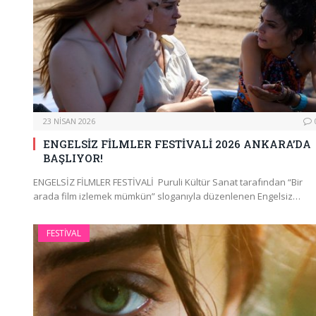
23 NISAN 2026
ENGELSİZ FİLMLER FESTİVALİ 2026 ANKARA’DA
BAŞLIYOR!
ENGELSİZ FİLMLER FESTİVALİ Puruli Kültür Sanat tarafından “Bir
arada film izlemek mümkün” sloganıyla düzenlenen Engelsiz…
FESTIVAL