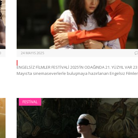
0
24 MAYIS 2025
ENGELSİZ FİLMLER FESTİVALİ 2025’İN ODAĞINDA 21. YÜZYIL VAR 23
Mayıs’ta sinemaseverlerle buluşmaya hazırlanan Engelsiz Filmle
FESTIVAL