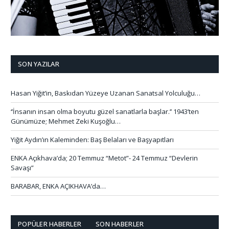
SON YAZILAR
Hasan Yiğit’in, Baskıdan Yüzeye Uzanan Sanatsal Yolculuğu…
‘’İnsanın insan olma boyutu güzel sanatlarla başlar.’’ 1943’ten
Günümüze; Mehmet Zeki Kuşoğlu…
Yiğit Aydın’ın Kaleminden: Baş Belaları ve Başyapıtları
ENKA Açıkhava’da; 20 Temmuz “Metot”- 24 Temmuz “Devlerin
Savaşı”
BARABAR, ENKA AÇIKHAVA’da…
POPÜLER HABERLER
SON HABERLER