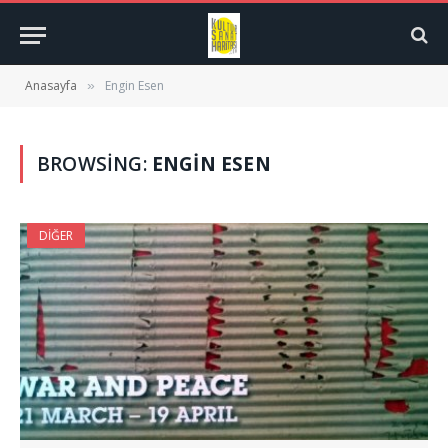
Anasayfa
Engin Esen
»
BROWSING:
ENGIN ESEN
DIĞER