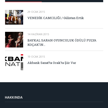
29 OCAK 2015
VENEDİK CAMCILIĞI / Gülistan Ertik
14 HAZIRAN 2015
BAYKAL SARAN OYUNCULUK ÖDÜLÜ FULYA
KOÇAK’IN…
19 OCAK 2015
Akbank Sanat’ta Ocak’ta Şiir Var
HAKKINDA