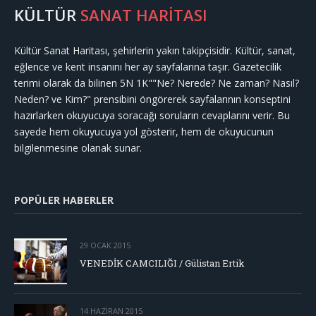
KÜLTÜR
SANAT HARİTASI
Kültür Sanat Haritası, şehirlerin yakın takipçisidir. Kültür, sanat,
eğlence ve kent insanını her ay sayfalarına taşır. Gazetecilik
terimi olarak da bilinen 5N 1K""Ne? Nerede? Ne zaman? Nasıl?
Neden? ve Kim?" prensibini öngörerek sayfalarının konseptini
hazırlarken okuyucuya soracağı soruların cevaplarını verir. Bu
sayede hem okuyucuya yol gösterir, hem de okuyucunun
bilgilenmesine olanak sunar.
POPÜLER HABERLER
29 OCAK 2015
VENEDİK CAMCILIĞI / Gülistan Ertik
14 HAZIRAN 2015