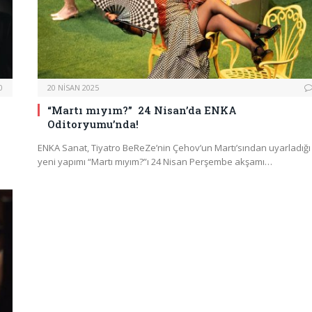
0
20 NISAN 2025
k
“Martı mıyım?” 24 Nisan’da ENKA
Oditoryumu’nda!
ENKA Sanat, Tiyatro BeReZe’nin Çehov’un Martı’sından uyarladığı
yeni yapımı “Martı mıyım?”ı 24 Nisan Perşembe akşamı…