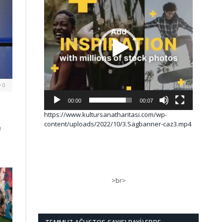
0
00:00
00:07
https://www.kultursanatharitasi.com/wp-
content/uploads/2022/10/3.Sagbanner-caz3.mp4
ü
>br>