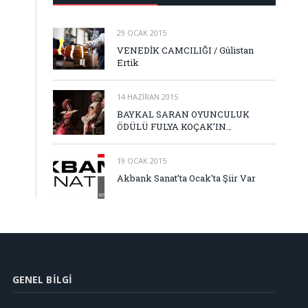
29 OCAK 2015
VENEDİK CAMCILIĞI / Gülistan
Ertik
14 HAZIRAN 2015
BAYKAL SARAN OYUNCULUK
ÖDÜLÜ FULYA KOÇAK’IN…
19 OCAK 2015
Akbank Sanat’ta Ocak’ta Şiir Var
GENEL BILGI