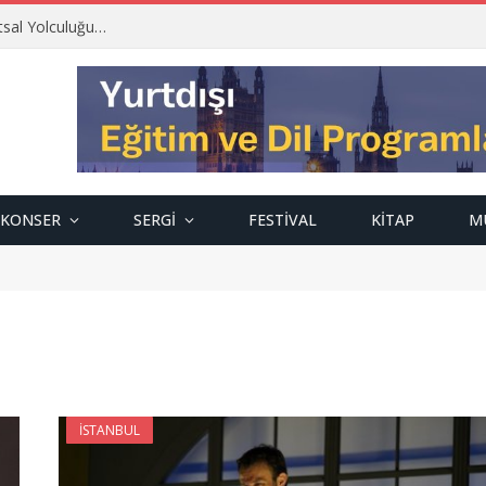
tsal Yolculuğu…
KONSER
SERGI
FESTIVAL
KITAP
M
İSTANBUL