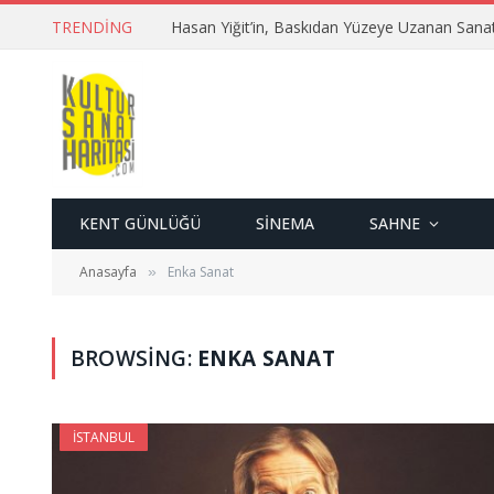
TRENDING
Hasan Yiğit’in, Baskıdan Yüzeye Uzanan Sana
KENT GÜNLÜĞÜ
SINEMA
SAHNE
Anasayfa
Enka Sanat
»
BROWSING:
ENKA SANAT
İSTANBUL