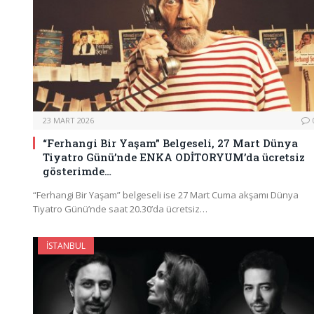
23 MART 2026
“Ferhangi Bir Yaşam” Belgeseli, 27 Mart Dünya
Tiyatro Günü’nde ENKA ODİTORYUM’da ücretsiz
gösterimde…
“Ferhangi Bir Yaşam” belgeseli ise 27 Mart Cuma akşamı Dünya
Tiyatro Günü’nde saat 20.30’da ücretsiz…
İSTANBUL