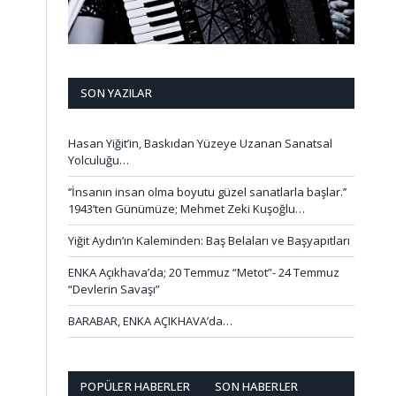
SON YAZILAR
Hasan Yiğit’in, Baskıdan Yüzeye Uzanan Sanatsal
Yolculuğu…
‘’İnsanın insan olma boyutu güzel sanatlarla başlar.’’
1943’ten Günümüze; Mehmet Zeki Kuşoğlu…
Yiğit Aydın’ın Kaleminden: Baş Belaları ve Başyapıtları
ENKA Açıkhava’da; 20 Temmuz “Metot”- 24 Temmuz
“Devlerin Savaşı”
BARABAR, ENKA AÇIKHAVA’da…
POPÜLER HABERLER
SON HABERLER