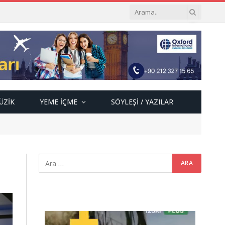
ÜZIK
YEME İÇME
SÖYLEŞI / YAZILAR
Video
oynatıcı