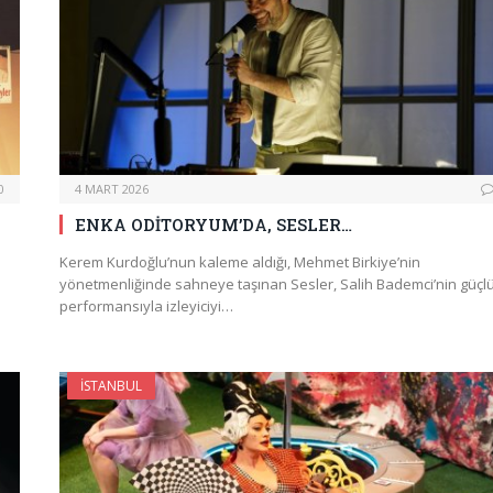
0
4 MART 2026
ENKA ODİTORYUM’DA, SESLER…
Kerem Kurdoğlu’nun kaleme aldığı, Mehmet Birkiye’nin
yönetmenliğinde sahneye taşınan Sesler, Salih Bademci’nin güçl
performansıyla izleyiciyi…
İSTANBUL