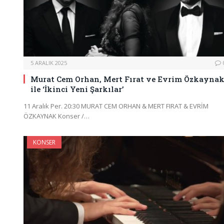
5 ARALIK 2025
Murat Cem Orhan, Mert Fırat ve Evrim Özkayna
ile ‘İkinci Yeni Şarkılar’
11 Aralık Per. 20:30 MURAT CEM ORHAN & MERT FIRAT & EVRİM
ÖZKAYNAK Konser /…
KONSER