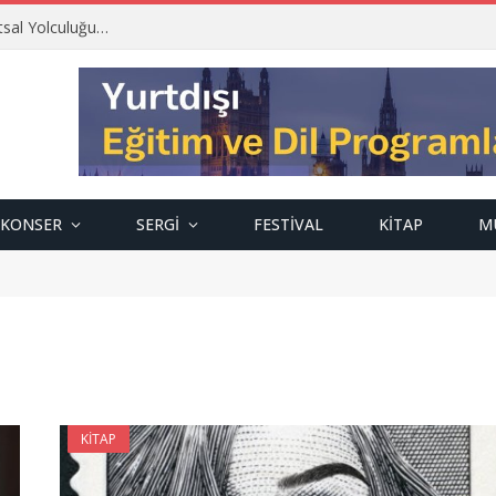
tsal Yolculuğu…
KONSER
SERGI
FESTIVAL
KITAP
M
KITAP