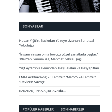
SON YAZILAR
Hasan Yiğit’in, Baskıdan Yüzeye Uzanan Sanatsal
Yolculuğu…
‘’İnsanın insan olma boyutu güzel sanatlarla başlar.’’
1943’ten Günümüze; Mehmet Zeki Kuşoğlu…
Yiğit Aydın’ın Kaleminden: Baş Belaları ve Başyapıtları
ENKA Açıkhava’da; 20 Temmuz “Metot”- 24 Temmuz
“Devlerin Savaşı”
BARABAR, ENKA AÇIKHAVA’da…
POPÜLER HABERLER
SON HABERLER