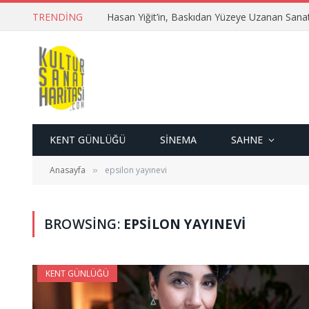
TRENDING
Hasan Yiğit’in, Baskıdan Yüzeye Uzanan Sana
KENT GÜNLÜĞÜ
SINEMA
SAHNE
Anasayfa
epsilon yayınevi
»
BROWSING:
EPSILON YAYINEVI
KENT GÜNLÜĞÜ