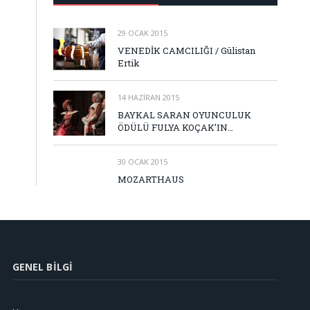
29 OCAK 2015
VENEDİK CAMCILIĞI / Gülistan
Ertik
14 HAZIRAN 2015
BAYKAL SARAN OYUNCULUK
ÖDÜLÜ FULYA KOÇAK’IN…
30 OCAK 2015
MOZARTHAUS
GENEL BILGI