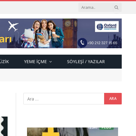
ÜZIK
YEME İÇME
SÖYLEŞI / YAZILAR
Video
oynatıcı