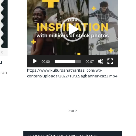
0
u
00:00
00:07
https://www.kultursanatharitasi.com/wp-
yran
content/uploads/2022/10/3.Sagbanner-caz3.mp4
>br>