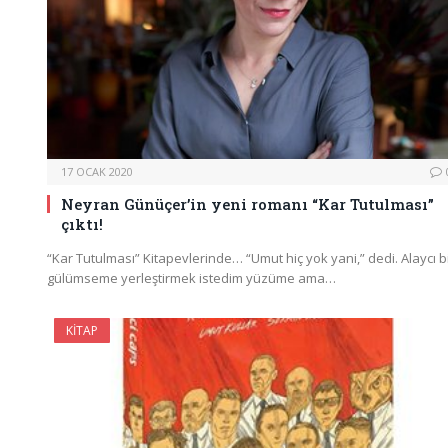
17 OCAK 2020
Neyran Günüçer’in yeni romanı “Kar Tutulması”
çıktı!
“Kar Tutulması” Kitapevlerinde… “Umut hiç yok yani,” dedi. Alaycı b
gülümseme yerleştirmek istedim yüzüme ama…
KITAP