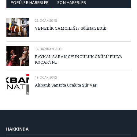
POPÜLER HABERLER
SON HABERLER
29 OCAK 2015
VENEDİK CAMCILIĞI / Gülistan Ertik
14 HAZIRAN 2015
BAYKAL SARAN OYUNCULUK ÖDÜLÜ FULYA
KOÇAK’IN…
19 OCAK 2015
Akbank Sanat’ta Ocak’ta Şiir Var
HAKKINDA