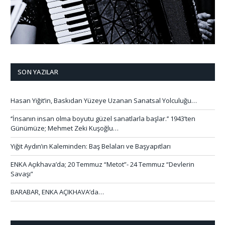
SON YAZILAR
Hasan Yiğit’in, Baskıdan Yüzeye Uzanan Sanatsal Yolculuğu…
‘’İnsanın insan olma boyutu güzel sanatlarla başlar.’’ 1943’ten
Günümüze; Mehmet Zeki Kuşoğlu…
Yiğit Aydın’ın Kaleminden: Baş Belaları ve Başyapıtları
ENKA Açıkhava’da; 20 Temmuz “Metot”- 24 Temmuz “Devlerin
Savaşı”
BARABAR, ENKA AÇIKHAVA’da…