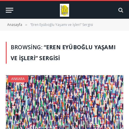
Anasayfa
“Eren Eyüboğlu Yaşamı ve İşleri” Sergisi
»
BROWSING:
“EREN EYÜBOĞLU YAŞAMI
VE İŞLERI” SERGISI
ANKARA