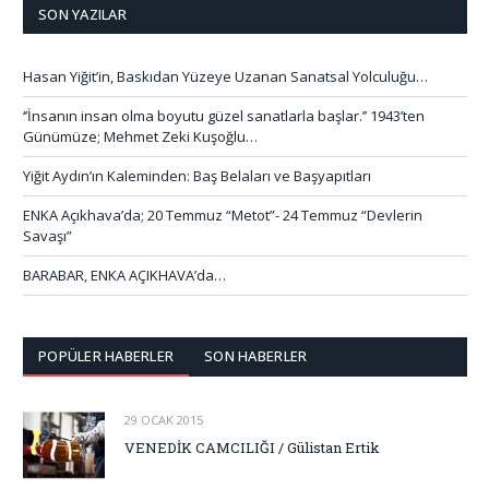
SON YAZILAR
Hasan Yiğit’in, Baskıdan Yüzeye Uzanan Sanatsal Yolculuğu…
‘’İnsanın insan olma boyutu güzel sanatlarla başlar.’’ 1943’ten
Günümüze; Mehmet Zeki Kuşoğlu…
Yiğit Aydın’ın Kaleminden: Baş Belaları ve Başyapıtları
ENKA Açıkhava’da; 20 Temmuz “Metot”- 24 Temmuz “Devlerin
Savaşı”
BARABAR, ENKA AÇIKHAVA’da…
POPÜLER HABERLER
SON HABERLER
29 OCAK 2015
VENEDİK CAMCILIĞI / Gülistan Ertik