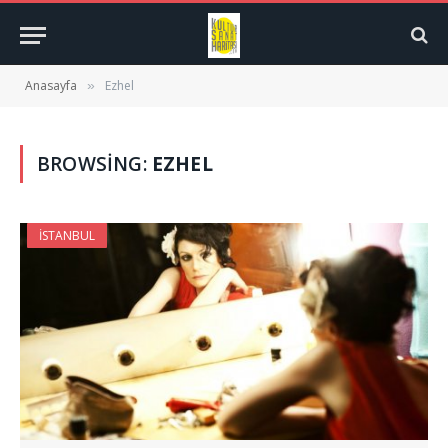
Anasayfa
Ezhel
»
BROWSING:
EZHEL
İSTANBUL