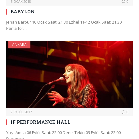
5 OCAK 2018
0
BABYLON
Jehan Barbur 10 Ocak Saat: 21.30 Ezhel 11-12 Ocak Saat: 21.30
Parra for…
ANKARA
2 EYLÜL 2017
0
IF PERFORMANCE HALL
Yaşlı Amca 06 Eylül Saat: 22.00 Deniz Tekin 09 Eylül Saat: 22.00
Evrencan…