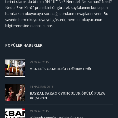
terimi olarak da bilinen 5N 1K""Ne? Nerede? Ne zaman? Nasıl?
Neden? ve Kim?" prensibini öngörerek sayfalarının konseptini
hazırlarken okuyucuya soracağı soruların cevaplarını verir. Bu
sayede hem okuyucuya yol gösterir, hem de okuyucunun
bilgilenmesine olanak sunar.
POPÜLER HABERLER
29 OCAK 2015
VENEDİK CAMCILIĞI / Gülistan Ertik
14 HAZIRAN 2015
BAYKAL SARAN OYUNCULUK ÖDÜLÜ FULYA
KOÇAK’IN…
19 OCAK 2015
Akbank Sanat’ta Ocak’ta Şiir Var