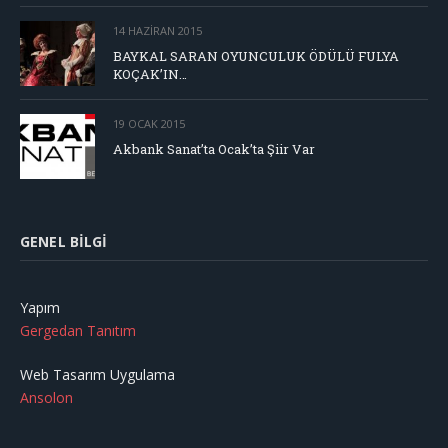
14 HAZIRAN 2015
BAYKAL SARAN OYUNCULUK ÖDÜLÜ FULYA
KOÇAK’IN…
19 OCAK 2015
Akbank Sanat’ta Ocak’ta Şiir Var
GENEL BILGI
Yapım
Gergedan Tanıtım
Web Tasarım Uygulama
Ansolon