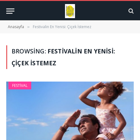
Anasayfa
Festivalin En Yenisi: Çiçek İstemez
»
BROWSING:
FESTIVALIN EN YENISI:
ÇIÇEK İSTEMEZ
FESTIVAL