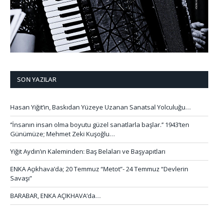
SON YAZILAR
Hasan Yiğit’in, Baskıdan Yüzeye Uzanan Sanatsal Yolculuğu…
‘’İnsanın insan olma boyutu güzel sanatlarla başlar.’’ 1943’ten
Günümüze; Mehmet Zeki Kuşoğlu…
Yiğit Aydın’ın Kaleminden: Baş Belaları ve Başyapıtları
ENKA Açıkhava’da; 20 Temmuz “Metot”- 24 Temmuz “Devlerin
Savaşı”
BARABAR, ENKA AÇIKHAVA’da…