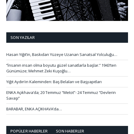
SON YAZILAR
Hasan Yiğit’in, Baskıdan Yüzeye Uzanan Sanatsal Yolculuğu…
‘’İnsanın insan olma boyutu güzel sanatlarla başlar.’’ 1943’ten
Günümüze; Mehmet Zeki Kuşoğlu…
Yiğit Aydın’ın Kaleminden: Baş Belaları ve Başyapıtları
ENKA Açıkhava’da; 20 Temmuz “Metot”- 24 Temmuz “Devlerin
Savaşı”
BARABAR, ENKA AÇIKHAVA’da…
POPÜLER HABERLER
SON HABERLER