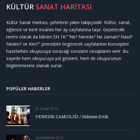
KÜLTÜR
SANAT HARİTASI
Kültür Sanat Haritası, şehirlerin yakın takipçisidir. Kültür, sanat,
eğlence ve kent insanını her ay sayfalarına taşır. Gazetecilik
terimi olarak da bilinen 5N 1K""Ne? Nerede? Ne zaman? Nasıl?
Neden? ve Kim?" prensibini öngörerek sayfalarının konseptini
hazırlarken okuyucuya soracağı soruların cevaplarını verir. Bu
sayede hem okuyucuya yol gösterir, hem de okuyucunun
bilgilenmesine olanak sunar.
POPÜLER HABERLER
29 OCAK 2015
VENEDİK CAMCILIĞI / Gülistan Ertik
14 HAZIRAN 2015