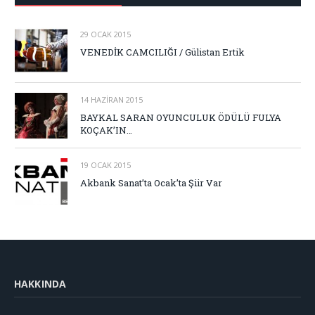
29 OCAK 2015
VENEDİK CAMCILIĞI / Gülistan Ertik
14 HAZIRAN 2015
BAYKAL SARAN OYUNCULUK ÖDÜLÜ FULYA
KOÇAK’IN…
19 OCAK 2015
Akbank Sanat’ta Ocak’ta Şiir Var
HAKKINDA