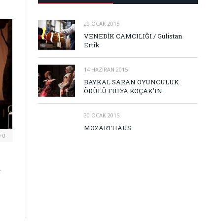
29 OCAK 2015
VENEDİK CAMCILIĞI / Gülistan
Ertik
14 HAZIRAN 2015
BAYKAL SARAN OYUNCULUK
ÖDÜLÜ FULYA KOÇAK’IN…
30 OCAK 2015
MOZARTHAUS
0
.