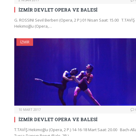
İZMİR DEVLET OPERA VE BALESİ
G. ROSSINI Sevil Berberi (Opera, 2 P.) 01 Nisan Saat: 15.00 T.TAVİŞ
Hekimoğlu (Opera,…
İZMIR
10 MART 2017
İZMİR DEVLET OPERA VE BALESİ
T.TAVİŞ Hekimoğlu (Opera, 2 P.) 14-16-18 Mart Saat: 20.00 Bach-All
Turca-Dansın Rengi (Bale, 2P.)…