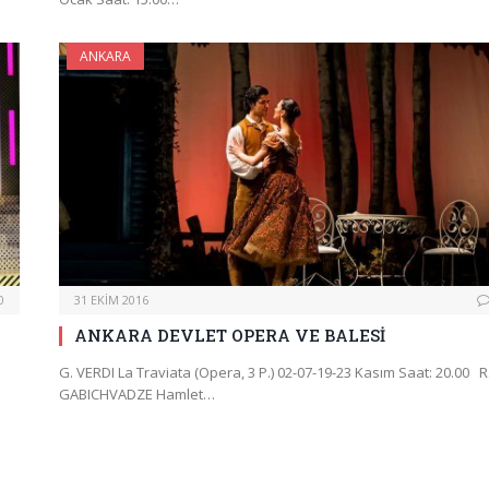
ANKARA
0
31 EKIM 2016
ANKARA DEVLET OPERA VE BALESİ
G. VERDI La Traviata (Opera, 3 P.) 02-07-19-23 Kasım Saat: 20.00 R
GABICHVADZE Hamlet…