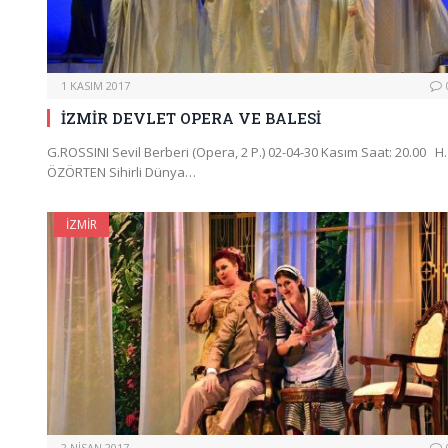
1 KASIM 2017
İZMİR DEVLET OPERA VE BALESİ
G.ROSSINI Sevil Berberi (Opera, 2 P.) 02-04-30 Kasım Saat: 20.00 H.
ÖZÖRTEN Sihirli Dünya…
İZMIR
2 NISAN 2017