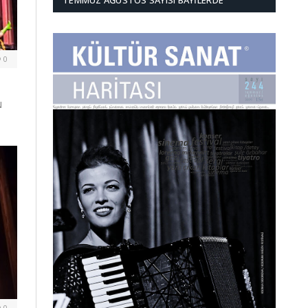
TEMMUZ AĞUSTOS SAYISI BAYILERDE
0
N
0