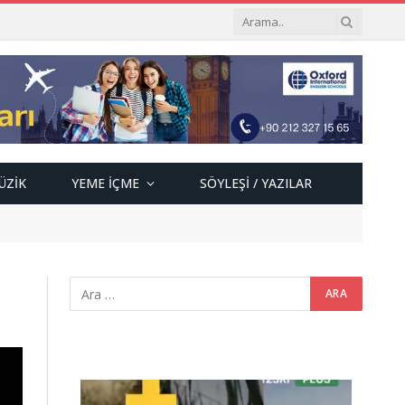
ÜZIK
YEME İÇME
SÖYLEŞI / YAZILAR
Video
oynatıcı