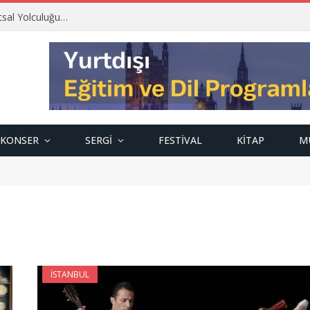
tsal Yolculuğu…
KONSER
SERGI
FESTIVAL
KITAP
M
İSTANBUL