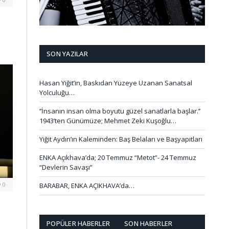
SON YAZILAR
Hasan Yiğit’in, Baskıdan Yüzeye Uzanan Sanatsal
Yolculuğu…
‘’İnsanın insan olma boyutu güzel sanatlarla başlar.’’
1943’ten Günümüze; Mehmet Zeki Kuşoğlu…
Yiğit Aydın’ın Kaleminden: Baş Belaları ve Başyapıtları
ENKA Açıkhava’da; 20 Temmuz “Metot”- 24 Temmuz
“Devlerin Savaşı”
0
BARABAR, ENKA AÇIKHAVA’da…
POPÜLER HABERLER
SON HABERLER