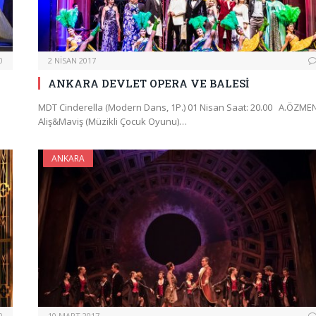
0
2 NISAN 2017
ANKARA DEVLET OPERA VE BALESİ
MDT Cinderella (Modern Dans, 1P.) 01 Nisan Saat: 20.00 A.ÖZME
Aliş&Maviş (Müzikli Çocuk Oyunu)…
ANKARA
0
10 MART 2017