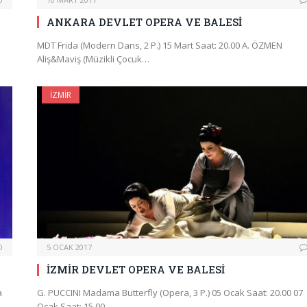
ANKARA DEVLET OPERA VE BALESİ
MDT Frida (Modern Dans, 2 P.) 15 Mart Saat: 20.00 A. ÖZMEN
Aliş&Maviş (Müzikli Çocuk…
İZMIR
0
5 OCAK 2017
İZMİR DEVLET OPERA VE BALESİ
a
G. PUCCINI Madama Butterfly (Opera, 3 P.) 05 Ocak Saat: 20.00 07
Ocak Saat: 15.00…