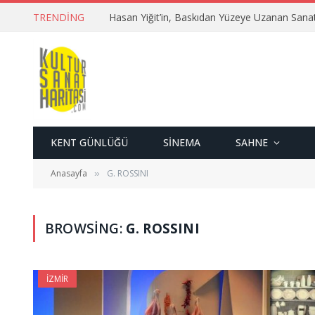
TRENDING
Hasan Yiğit’in, Baskıdan Yüzeye Uzanan Sana
KENT GÜNLÜĞÜ
SINEMA
SAHNE
Anasayfa
G. ROSSINI
»
BROWSING:
G. ROSSINI
İZMIR