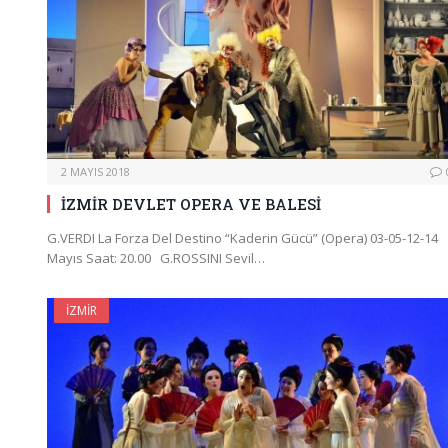
2 MAYIS 2018
İZMİR DEVLET OPERA VE BALESİ
G.VERDI La Forza Del Destino “Kaderin Gücü” (Opera) 03-05-12-14
Mayıs Saat: 20.00 G.ROSSINI Sevil…
İZMIR