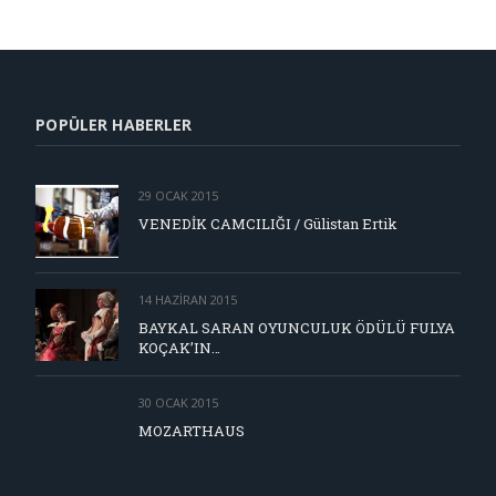
POPÜLER HABERLER
29 OCAK 2015
VENEDİK CAMCILIĞI / Gülistan Ertik
14 HAZIRAN 2015
BAYKAL SARAN OYUNCULUK ÖDÜLÜ FULYA
KOÇAK’IN…
30 OCAK 2015
MOZARTHAUS