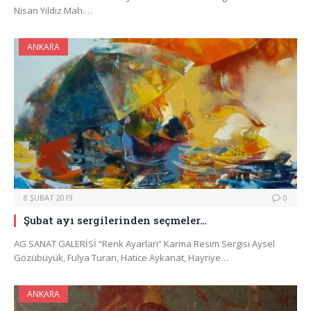
Nisan Yıldız Mah.…
ANKARA
8 ŞUBAT 2019
0
Şubat ayı sergilerinden seçmeler…
AG SANAT GALERİSİ “Renk Ayarları” Karma Resim Sergisi Aysel
Gözübüyük, Fulya Turan, Hatice Aykanat, Hayriye…
ANKARA