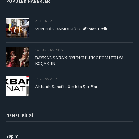
POPÜLER HABERLER
29 OCAK 2015
VENEDİK CAMCILIĞI / Gülistan Ertik
14 HAZIRAN 2015
BAYKAL SARAN OYUNCULUK ÖDÜLÜ FULYA
KOÇAK’IN…
19 OCAK 2015
Akbank Sanat’ta Ocak’ta Şiir Var
GENEL BILGI
Yapım