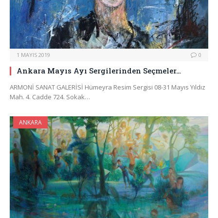
1 MAYIS 2019
0
Ankara Mayıs Ayı Sergilerinden Seçmeler…
ARMONİ SANAT GALERİSİ Hümeyra Resim Sergisi 08-31 Mayıs Yıldız
Mah. 4. Cadde 724. Sokak…
ANKARA