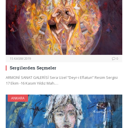
15 KASIM 2019
0
Sergilerden Seçmeler
ARMONİ SANAT GALERİSİ Sera Uzel “Deyr-i Eflatun” Resim Sergisi
17 Ekim -16 Kasım Yıldız Mah.…
ANKARA