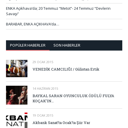
ENKA Açıkhava’da; 20 Temmuz “Metot”- 24 Temmuz “Devlerin
Savaşı”
BARABAR, ENKA AÇIKHAVA’da…
POPÜLER HABERLER
SON HABERLER
29 OCAK 2015
VENEDİK CAMCILIĞI / Gülistan Ertik
14 HAZIRAN 2015
BAYKAL SARAN OYUNCULUK ÖDÜLÜ FULYA
KOÇAK’IN…
19 OCAK 2015
Akbank Sanat’ta Ocak’ta Şiir Var