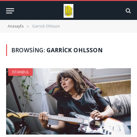
Anasayfa
Garrick Ohlsson
»
BROWSING:
GARRICK OHLSSON
İSTANBUL