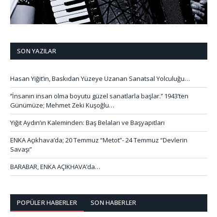
SON YAZILAR
Hasan Yiğit’in, Baskıdan Yüzeye Uzanan Sanatsal Yolculuğu…
‘’İnsanın insan olma boyutu güzel sanatlarla başlar.’’ 1943’ten
Günümüze; Mehmet Zeki Kuşoğlu…
Yiğit Aydın’ın Kaleminden: Baş Belaları ve Başyapıtları
ENKA Açıkhava’da; 20 Temmuz “Metot”- 24 Temmuz “Devlerin
Savaşı”
BARABAR, ENKA AÇIKHAVA’da…
POPÜLER HABERLER
SON HABERLER