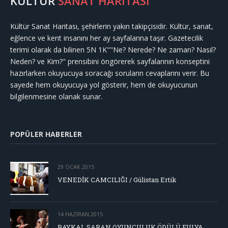
KÜLTÜR
SANAT HARİTASI
Kültür Sanat Haritası, şehirlerin yakın takipçisidir. Kültür, sanat,
eğlence ve kent insanını her ay sayfalarına taşır. Gazetecilik
terimi olarak da bilinen 5N 1K""Ne? Nerede? Ne zaman? Nasıl?
Neden? ve Kim?" prensibini öngörerek sayfalarının konseptini
hazırlarken okuyucuya soracağı soruların cevaplarını verir. Bu
sayede hem okuyucuya yol gösterir, hem de okuyucunun
bilgilenmesine olanak sunar.
POPÜLER HABERLER
29 OCAK 2015
VENEDİK CAMCILIĞI / Gülistan Ertik
14 HAZIRAN 2015
BAYKAL SARAN OYUNCULUK ÖDÜLÜ FULYA