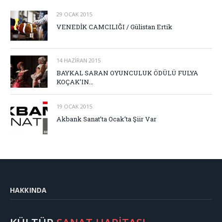
29 OCAK 2015
VENEDİK CAMCILIĞI / Gülistan Ertik
14 HAZIRAN 2015
BAYKAL SARAN OYUNCULUK ÖDÜLÜ FULYA
KOÇAK’IN…
19 OCAK 2015
Akbank Sanat’ta Ocak’ta Şiir Var
HAKKINDA