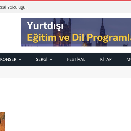
tsal Yolculuğu…
KONSER
SERGI
FESTIVAL
KITAP
M