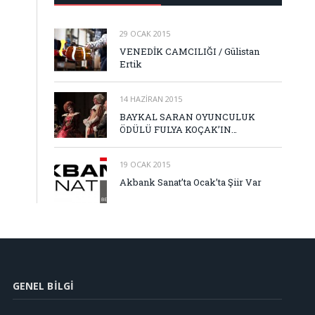
29 OCAK 2015
VENEDİK CAMCILIĞI / Gülistan
Ertik
14 HAZIRAN 2015
BAYKAL SARAN OYUNCULUK
ÖDÜLÜ FULYA KOÇAK’IN…
19 OCAK 2015
Akbank Sanat’ta Ocak’ta Şiir Var
GENEL BILGI