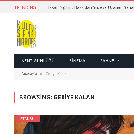
TRENDING
Hasan Yiğit’in, Baskıdan Yüzeye Uzanan Sana
KENT GÜNLÜĞÜ
SINEMA
SAHNE
Anasayfa
Geriye Kalan
»
BROWSING:
GERIYE KALAN
İSTANBUL