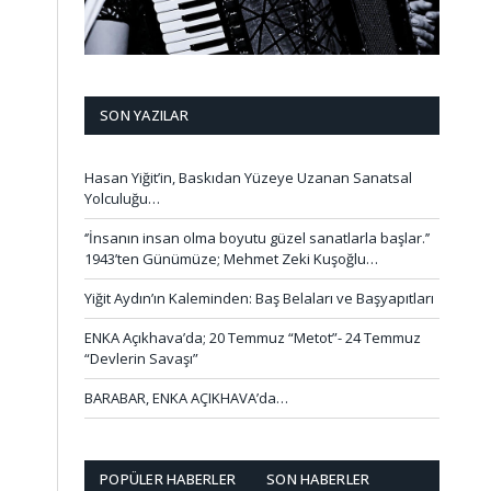
SON YAZILAR
Hasan Yiğit’in, Baskıdan Yüzeye Uzanan Sanatsal
Yolculuğu…
‘’İnsanın insan olma boyutu güzel sanatlarla başlar.’’
1943’ten Günümüze; Mehmet Zeki Kuşoğlu…
Yiğit Aydın’ın Kaleminden: Baş Belaları ve Başyapıtları
ENKA Açıkhava’da; 20 Temmuz “Metot”- 24 Temmuz
“Devlerin Savaşı”
BARABAR, ENKA AÇIKHAVA’da…
POPÜLER HABERLER
SON HABERLER