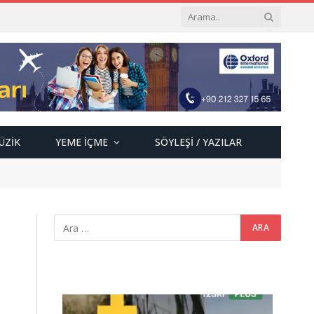
ÜZIK
YEME İÇME
SÖYLEŞI / YAZILAR
Video
oynatıcı