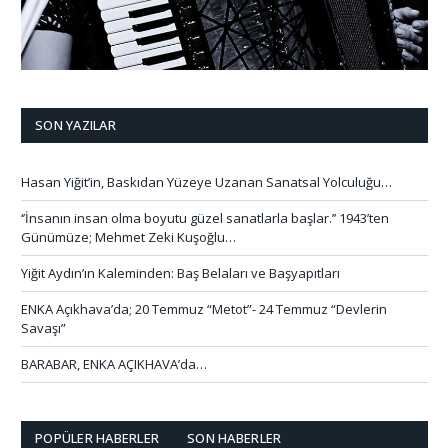
SON YAZILAR
Hasan Yiğit’in, Baskıdan Yüzeye Uzanan Sanatsal Yolculuğu…
‘’İnsanın insan olma boyutu güzel sanatlarla başlar.’’ 1943’ten
Günümüze; Mehmet Zeki Kuşoğlu…
Yiğit Aydın’ın Kaleminden: Baş Belaları ve Başyapıtları
ENKA Açıkhava’da; 20 Temmuz “Metot”- 24 Temmuz “Devlerin
Savaşı”
BARABAR, ENKA AÇIKHAVA’da…
POPÜLER HABERLER
SON HABERLER