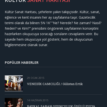
Kültür Sanat Haritası, şehirlerin yakın takipçisidir. Kültür, sanat,
eğlence ve kent insanını her ay sayfalarına taşır. Gazetecilik
terimi olarak da bilinen 5N 1K""Ne? Nerede? Ne zaman? Nasıl?
Neden? ve Kim?" prensibini öngörerek sayfalarının konseptini
hazırlarken okuyucuya soracağı soruların cevaplarını verir. Bu
sayede hem okuyucuya yol gösterir, hem de okuyucunun
bilgilenmesine olanak sunar.
POPÜLER HABERLER
29 OCAK 2015
VENEDİK CAMCILIĞI / Gülistan Ertik
14 HAZIRAN 2015
BAYKAL SARAN OYUNCULUK ÖDÜLÜ FULYA