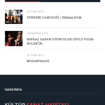
29 OCAK 2015
VENEDİK CAMCILIĞI / Gülistan Ertik
14 HAZIRAN 2015
BAYKAL SARAN OYUNCULUK ÖDÜLÜ FULYA
KOÇAK’IN…
30 OCAK 2015
MOZARTHAUS
HAKKINDA
KÜLTÜR
SANAT HARİTASI