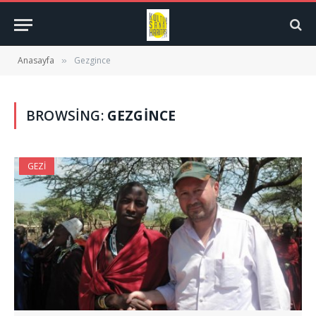
Anasayfa
Gezgince
»
BROWSING:
GEZGINCE
GEZI