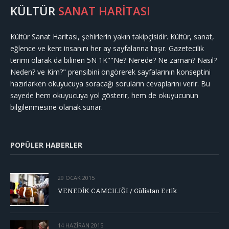
KÜLTÜR
SANAT HARİTASI
Kültür Sanat Haritası, şehirlerin yakın takipçisidir. Kültür, sanat,
eğlence ve kent insanını her ay sayfalarına taşır. Gazetecilik
terimi olarak da bilinen 5N 1K""Ne? Nerede? Ne zaman? Nasıl?
Neden? ve Kim?" prensibini öngörerek sayfalarının konseptini
hazırlarken okuyucuya soracağı soruların cevaplarını verir. Bu
sayede hem okuyucuya yol gösterir, hem de okuyucunun
bilgilenmesine olanak sunar.
POPÜLER HABERLER
29 OCAK 2015
VENEDİK CAMCILIĞI / Gülistan Ertik
14 HAZIRAN 2015