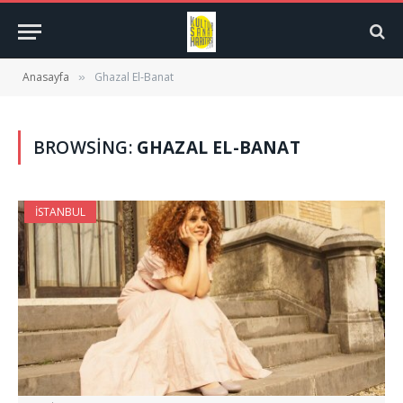
Anasayfa
Ghazal El-Banat
»
BROWSING:
GHAZAL EL-BANAT
İSTANBUL