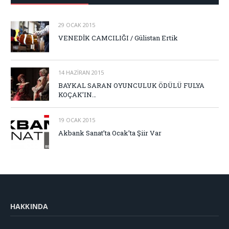
29 OCAK 2015
VENEDİK CAMCILIĞI / Gülistan Ertik
14 HAZIRAN 2015
BAYKAL SARAN OYUNCULUK ÖDÜLÜ FULYA
KOÇAK’IN…
19 OCAK 2015
Akbank Sanat’ta Ocak’ta Şiir Var
HAKKINDA