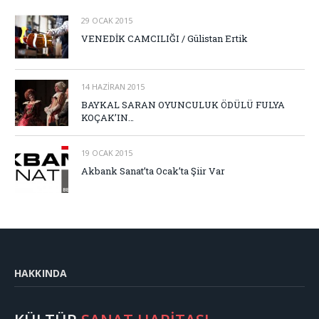
29 OCAK 2015
VENEDİK CAMCILIĞI / Gülistan Ertik
14 HAZIRAN 2015
BAYKAL SARAN OYUNCULUK ÖDÜLÜ FULYA
KOÇAK’IN…
19 OCAK 2015
Akbank Sanat’ta Ocak’ta Şiir Var
HAKKINDA