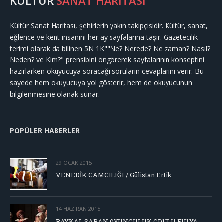
KÜLTÜR
SANAT HARİTASI
Kültür Sanat Haritası, şehirlerin yakın takipçisidir. Kültür, sanat,
eğlence ve kent insanını her ay sayfalarına taşır. Gazetecilik
terimi olarak da bilinen 5N 1K""Ne? Nerede? Ne zaman? Nasıl?
Neden? ve Kim?" prensibini öngörerek sayfalarının konseptini
hazırlarken okuyucuya soracağı soruların cevaplarını verir. Bu
sayede hem okuyucuya yol gösterir, hem de okuyucunun
bilgilenmesine olanak sunar.
POPÜLER HABERLER
29 OCAK 2015
VENEDİK CAMCILIĞI / Gülistan Ertik
14 HAZIRAN 2015
BAYKAL SARAN OYUNCULUK ÖDÜLÜ FULYA