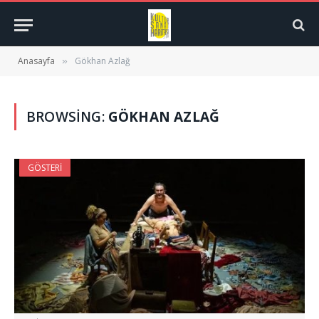
Anasayfa
Gökhan Azlağ
»
BROWSING:
GÖKHAN AZLAĞ
GÖSTERI