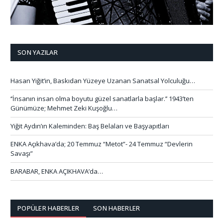
SON YAZILAR
Hasan Yiğit’in, Baskıdan Yüzeye Uzanan Sanatsal Yolculuğu…
‘’İnsanın insan olma boyutu güzel sanatlarla başlar.’’ 1943’ten
Günümüze; Mehmet Zeki Kuşoğlu…
Yiğit Aydın’ın Kaleminden: Baş Belaları ve Başyapıtları
ENKA Açıkhava’da; 20 Temmuz “Metot”- 24 Temmuz “Devlerin
Savaşı”
BARABAR, ENKA AÇIKHAVA’da…
POPÜLER HABERLER
SON HABERLER