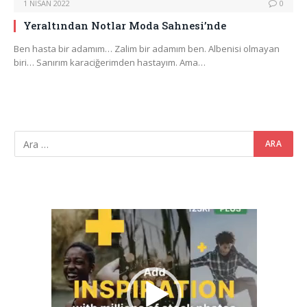
1 NISAN 2022
0
Yeraltından Notlar Moda Sahnesi’nde
Ben hasta bir adamım… Zalim bir adamım ben. Albenisi olmayan
biri… Sanırım karaciğerimden hastayım. Ama…
Video
oynatıcı